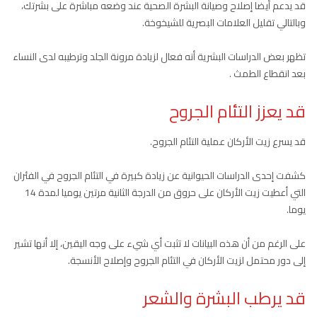
قد يدعم أيضا إصلاح وصيانة البشرة الصحية عند وضعه مباشرة على بشرتك،
وبالتالي تقليل العلامات البصرية للشيخوخة.
تظهر بعض الدراسات البشرية أنه فعال لزيادة مرونة الجلد وترطيبه لدى النساء
بعد انقطاع الطمث .
قد يعزز التئام الجروح
قد يسرع زيت الأركان عملية التئام الجروح.
كشفت إحدى الدراسات الحيوانية عن زيادة كبيرة في التئام الجروح في الفئران
التي أعطيت زيت الأركان على حروق من الدرجة الثانية مرتين يوميا لمدة 14
يوما.
على الرغم من أن هذه البيانات لا تثبت أي شيء على وجه اليقين، إلا أنها تشير
إلى دور محتمل لزيت الأركان في التئام الجروح وإصلاح الأنسجة.
قد يرطب البشرة والشعر