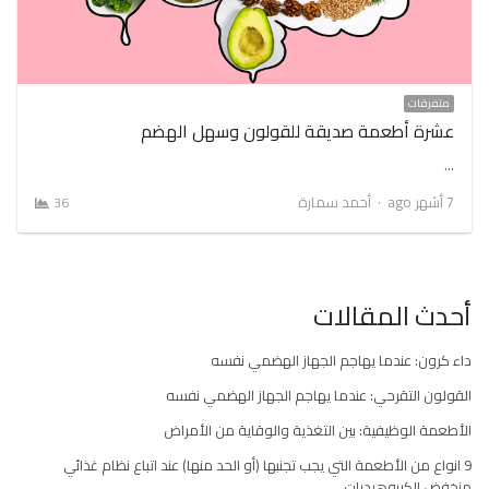
متفرقات
عشرة أطعمة صديقة للقولون وسهل الهضم
…
Author
7 أشهر ago
أحمد سمارة
36
أحدث المقالات
داء كرون: عندما يهاجم الجهاز الهضمي نفسه
القولون التقرحي: عندما يهاجم الجهاز الهضمي نفسه
الأطعمة الوظيفية: بين التغذية والوقاية من الأمراض
9 انواع من الأطعمة التي يجب تجنبها (أو الحد منها) عند اتباع نظام غذائي
منخفض الكربوهيدرات