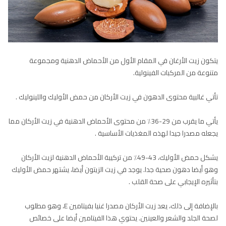
يتكون زيت الأرغان في المقام الأول من الأحماض الدهنية ومجموعة
متنوعة من المركبات الفينولية.
تأتي غالبية محتوى الدهون في زيت الأركان من حمض الأوليك واللينوليك .
يأتي ما يقرب من 29-36٪ من محتوى الأحماض الدهنية في زيت الأركان مما
يجعله مصدرا جيدا لهذه المغذيات الأساسية .
يشكل حمض الأوليك، 43-49٪ من تركيبة الأحماض الدهنية لزيت الأركان
وهو أيضا دهون صحية جدا. يوجد في زيت الزيتون أيضا، يشتهر حمض الأوليك
بتأثيره الإيجابي على صحة القلب .
بالإضافة إلى ذلك، يعد زيت الأركان مصدرا غنيا بفيتامين E، وهو مطلوب
لصحة الجلد والشعر والعينين. يحتوي هذا الفيتامين أيضا على خصائص