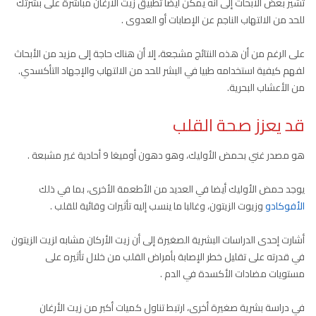
تشير بعض الأبحاث إلى أنه يمكن أيضا تطبيق زيت الأرغان مباشرة على بشرتك
للحد من الالتهاب الناجم عن الإصابات أو العدوى .
على الرغم من أن هذه النتائج مشجعة، إلا أن هناك حاجة إلى مزيد من الأبحاث
لفهم كيفية استخدامه طبيا في البشر للحد من الالتهاب والإجهاد التأكسدي.
من الأعشاب البحرية.
قد يعزز صحة القلب
هو مصدر غني بحمض الأوليك، وهو دهون أوميغا 9 أحادية غير مشبعة .
يوجد حمض الأوليك أيضا في العديد من الأطعمة الأخرى، بما في ذلك
الأفوكادو
وزيوت الزيتون، وغالبا ما ينسب إليه تأثيرات وقائية للقلب .
أشارت إحدى الدراسات البشرية الصغيرة إلى أن زيت الأركان مشابه لزيت الزيتون
في قدرته على تقليل خطر الإصابة بأمراض القلب من خلال تأثيره على
مستويات مضادات الأكسدة في الدم .
في دراسة بشرية صغيرة أخرى، ارتبط تناول كميات أكبر من زيت الأرغان