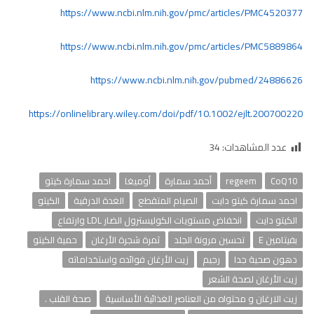
https://www.ncbi.nlm.nih.gov/pmc/articles/PMC4520377
https://www.ncbi.nlm.nih.gov/pmc/articles/PMC5889864
https://www.ncbi.nlm.nih.gov/pubmed/24886626
https://onlinelibrary.wiley.com/doi/pdf/10.1002/ejlt.200700220
عدد المشاهدات:
34
CoQ10
regeem
أحمد سمارة
أوميغا
احمد سمارة كيتو
احمد سمارة كيتو دايت
الصيام المتقطع
الغدة الدرقية
الكيتو
الكيتو دايت
انخفاض مستويات الكوليسترول الضار LDL وارتفاع
بفيتامين E
تحسين مرونة الجلد
ثمرة شجرة الأرغان
حمية الكيتو
دهون صحية جدا
رجيم
زيت الأرغان فوائده واستخداماته
زيت الأرغان لصحة الشعر
زيت الارغان و محتواه من العناصر الغذائية الأساسية
صحة القلب .