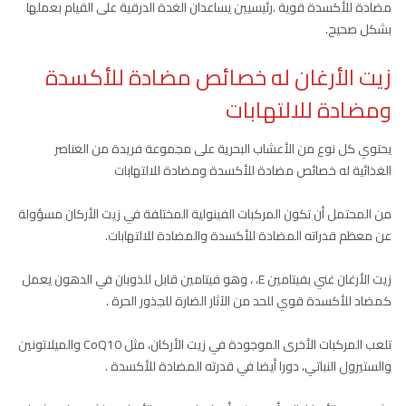
مضادة للأكسدة قوية .رئيسيين يساعدان الغدة الدرقية على القيام بعملها
بشكل صحيح.
زيت الأرغان له خصائص مضادة للأكسدة
ومضادة للالتهابات
يحتوي كل نوع من الأعشاب البحرية على مجموعة فريدة من العناصر
الغذائية له خصائص مضادة للأكسدة ومضادة للالتهابات
من المحتمل أن تكون المركبات الفينولية المختلفة في زيت الأركان مسؤولة
عن معظم قدراته المضادة للأكسدة والمضادة للالتهابات.
زيت الأرغان غني بفيتامين E، ، وهو فيتامين قابل للذوبان في الدهون يعمل
كمضاد للأكسدة قوي للحد من الآثار الضارة للجذور الحرة .
تلعب المركبات الأخرى الموجودة في زيت الأركان، مثل CoQ10 والميلاتونين
والستيرول النباتي، دورا أيضا في قدرته المضادة للأكسدة .