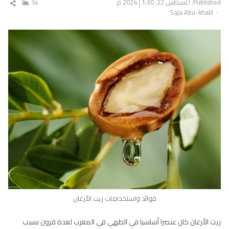
Published:
أغسطس 22, 2024
1:30 م
34
شار
Author
Saja Abu-khalil
المق
فوائد واستخدامات زيت الأرغان
زيت الأرغان كان عنصرا أساسيا في الطهي في المغرب لعدة قرون بسبب