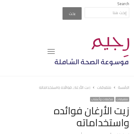
Search
بحث
Menu
الرئيسة
متفرقات
زيت الأرغان فوائده واستخداماته
متفرقات
مكملات وأعشاب
زيت الأرغان فوائده
واستخداماته