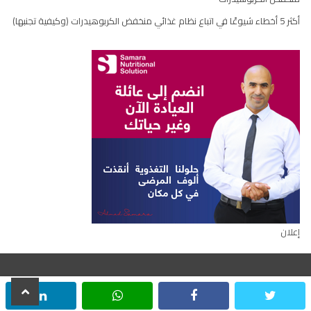
أكثر 5 أخطاء شيوعًا في اتباع نظام غذائي منخفض الكربوهيدرات (وكيفية تجنبها)
إعلان
scroll
inkedin
whatsapp
facebook
twitter
جميع الحقوق محفوظة © ٢٠٢٢
to