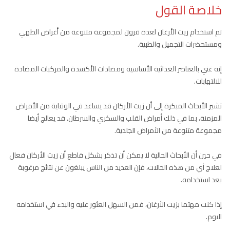
خلاصة القول
تم استخدام زيت الأرغان لعدة قرون لمجموعة متنوعة من أغراض الطهي
ومستحضرات التجميل والطبية.
إنه غني بالعناصر الغذائية الأساسية ومضادات الأكسدة والمركبات المضادة
للالتهابات.
تشير الأبحاث المبكرة إلى أن زيت الأركان قد يساعد في الوقاية من الأمراض
المزمنة، بما في ذلك أمراض القلب والسكري والسرطان. قد يعالج أيضا
مجموعة متنوعة من الأمراض الجلدية.
في حين أن الأبحاث الحالية لا يمكن أن تذكر بشكل قاطع أن زيت الأركان فعال
لعلاج أي من هذه الحالات، فإن العديد من الناس يبلغون عن نتائج مرغوبة
بعد استخدامه.
إذا كنت مهتما بزيت الأرغان، فمن السهل العثور عليه والبدء في استخدامه
اليوم.