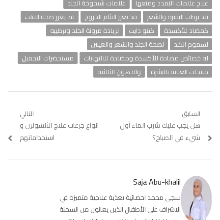
علاج علامات التمدد ومنعها
علامات شيخوخة الجلد
قد يرطب البشرة والشعر
قد يعزز التئام الجروح
قد يعزز صحة القلب
كمضاد للأكسدة
كيتو دايت
لزيادة مرونة الجلد وترطيبه
لسموم الكبد
لصحة الجلد والشعر والعينين
له خصائص مضادة للأكسدة ومضادة للالتهابات
مستحضرات التجميل
منتجات العناية بالبشرة
والدهون الثلاثية
تصفّح
السابق
التالي
Previous
هل يجب عليك شرب الماء أول
Next
انواع جرعات علاج الأنسولين و
المقالات
post:
post:
شيء في الصباح؟
استخداماتهم
Saja Abu-khalil
سجى محمد اخصائية تغذية علاجية متميزة في
الاشراف على الأطفال الذين يعانون من السمنة