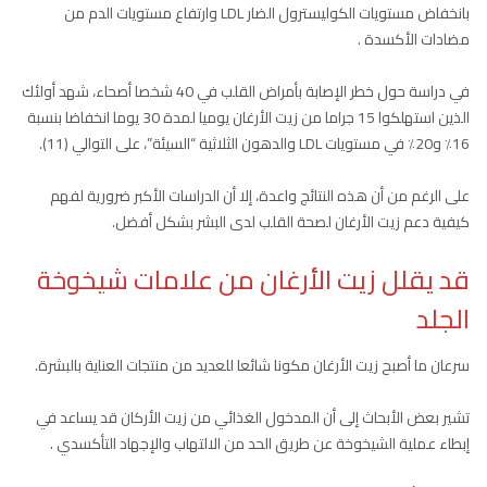
بانخفاض مستويات الكوليسترول الضار LDL وارتفاع مستويات الدم من
مضادات الأكسدة .
في دراسة حول خطر الإصابة بأمراض القلب في 40 شخصا أصحاء، شهد أولئك
الذين استهلكوا 15 جراما من زيت الأرغان يوميا لمدة 30 يوما انخفاضا بنسبة
16٪ و20٪ في مستويات LDL والدهون الثلاثية “السيئة”، على التوالي (11).
على الرغم من أن هذه النتائج واعدة، إلا أن الدراسات الأكبر ضرورية لفهم
كيفية دعم زيت الأرغان لصحة القلب لدى البشر بشكل أفضل.
قد يقلل زيت الأرغان من علامات شيخوخة
الجلد
سرعان ما أصبح زيت الأرغان مكونا شائعا للعديد من منتجات العناية بالبشرة.
تشير بعض الأبحاث إلى أن المدخول الغذائي من زيت الأركان قد يساعد في
إبطاء عملية الشيخوخة عن طريق الحد من الالتهاب والإجهاد التأكسدي .