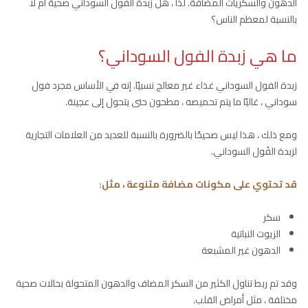
الدهون والسكريات المضافة. لذا ، هل زبدة الفول السوداني صحية أم لا
بالنسبة لمعظم الناس؟
ما هي زبدة الفول السوداني؟
زبدة الفول السوداني غذاء غير معالج نسبيًا. إنه في الأساس مجرد فول
سوداني ، غالبًا ما يتم تحميصه ، مطحون حتى يتحول إلى عجينة.
ومع ذلك ، هذا ليس صحيحًا بالضرورة بالنسبة للعديد من العلامات التجارية
لزبدة الفُول السوداني.
قد تحتوي على مكونات مضافة متنوعة ، مثل:
سكر
الزيوت النباتية
الدهون غير المشبعة
وقد تم ربط تناول الكثير من السكر المضاف والدهون المتحولة بحالات صحية
مختلفة ، مثل أمراض القلب.