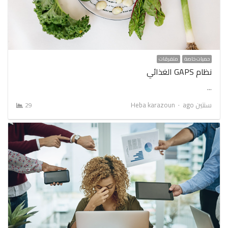
حميات خاصة
متفرقات
نظام GAPS الغذائي
…
Author
سنتين ago
Heba karazoun
29