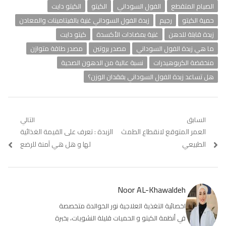
الصيام المتقطع
الفول السوداني
الكيتو
الكيتو دايت
حمية الكيتو
رجيم
زبدة الفول السوداني غنية بالفيتامينات والمعادن
زبدة قابلة للدهن
غنية بمضادات الأكسدة
كيتو دايت
ما هي زبدة الفول السوداني
مصدر بروتين
مصدر طاقة متوازن
منخفضة الكربوهيدرات
نسبة عالية من الدهون الصحية
هل تساعد زبدة الفول السوداني بفقدان الوزن؟
تصفّح
السابق
التالي
Previous
العمر المتوقع لانقطاع الطمث
Next
الزبدة : تعرف على القيمة الغذائية
المقالات
post:
post:
الطبيعي
لها و هل هي آمنة للرضع
Noor AL-Khawaldeh
اخصائية التغذية العلاجية نور الخوالدة متخصصة
في أنظمة الكيتو و الحميات قليلة النشويات، بخبرة