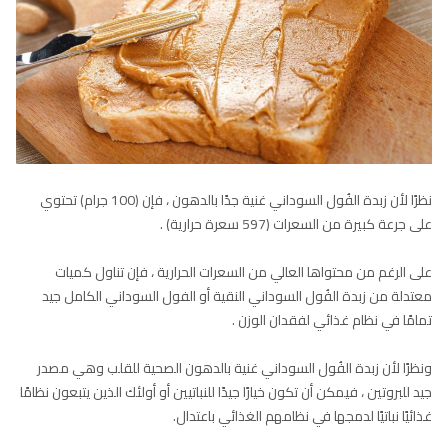
نظرًا لأن زبدة الفُول السوداني غنية جدًا بالدهون ، فإن (100 جرام) تحتوي
على جرعة كبيرة من السعرات (597 سعرة حرارية) .
على الرغم من محتواها العالي من السعرات الحرارية ، فإن تناول كميات
معتدلة من زبدة الفُول السوداني النقية أو الفول السوداني الكامل جيد
تمامًا في نظام غذائي لفقدان الوزن .
ونظرًا لأن زبدة الفُول السوداني غنية بالدهون الصحية للقلب وهي مصدر
جيد للبروتين ، فيمكن أن تكون خيارًا جيدًا للنباتيين أو أولئك الذين يتبعون نظامًا
غذائيًا نباتيًا لدمجها في نظامهم الغذائي باعتدال.