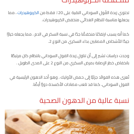
تحتوي زبدة الفُول السوداني النقية على 20٪ فقط من
الكربوهيدرات
، مما
يجعلها مناسبة للنظام الغذائي منخفض الكربوهيدرات.
كما أنه يسبب ارتفاعًا منخفضًا جدًا في نسبة السكر في الدم ، مما يجعله خيارًا
جيدًا للأشخاص المصابين بداء السكري من النوع 2.
وجدت دراسات تشير إلى أن تناول زبدة الفول السوداني بانتظام كان مرتبطًا
بانخفاض خطر الإصابة بمرض السكري من النوع 2 على المدى الطويل .
تُعزى هذه الفوائد جزئيًا إلى حمض الأوليك ، وهو أحد الدهون الرئيسية في
الفول السوداني. كما قد تلعب مضادات الأكسدة دورًا أيضًا.
نسبة عالية من الدهون الصحية