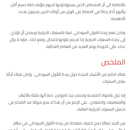
بالأضافة الى أن الاشخاص الذين يستهلكونها لديهم مؤشر كتلة جسم أقل
وأنهم أكثر نجاحًا في الحفاظ على الوزن من أولئك الذين يتجنبون هذه
الأطعمة.
ولكن تعتبر زبدة الفول السوداني غنية بالسعرات الحرارية ويمكن أن تؤدي
إلى زيادة السعرات الحرارية إذا لم يتم تناولها باعتدال. ومع ذلك ، فإنه لا يزال
غذاء عالي الجودة يوفر العديد من العناصر الغذائية.
الملخص
هناك الكثير من الأشياء الجيدة حول زبدة الفُول السوداني ، ولكن هناك أيضًا
بعض السلبيات.
إنه غني بالمواد المغذية ومصدر جيد للبروتين. كما أنها مليئة بالألياف
والفيتامينات والمعادن ، على الرغم من أن هذا لا يبدو مهمًا عند التفكير في
تحميل السعرات الحرارية العالية.
من الجيد تمامًا دمج كميات معتدلة من زبدة الفُول السوداني في نظام
غذائي صحي. لكن المشكلة الرئيسية مع زبدة الفول السوداني هي أنه من