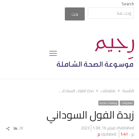
Search
بحث
Menu
الرئيسة
متفرقات
زبدة الفول السوداني
متفرقات
وصفات صحية
زبدة الفول السوداني
Published:
فبراير 16, 2023
1:38
28
شار
م
1:41 م
Updated:
المق