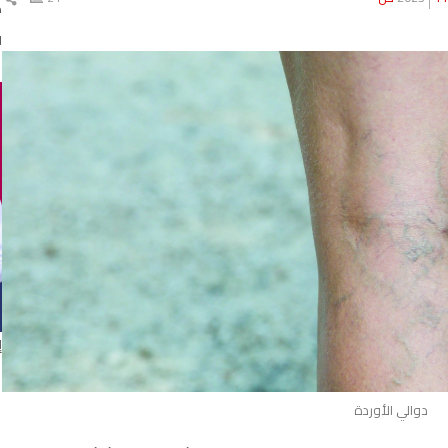
ك
ال
ا
إ
دوالي الأوردة