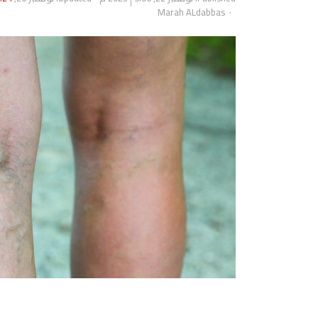
Author
Marah ALdabbas