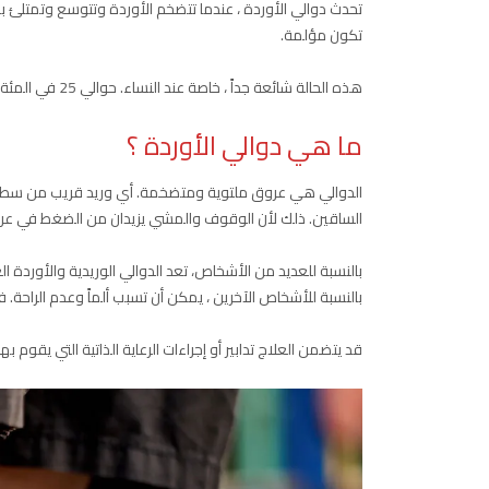
تحدث دوالي الأوردة ، عندما تتضخم الأوردة وتتوسع وتمتلئ بالد
تكون مؤلمة.
هذه الحالة شائعة جداً ، خاصة عند النساء. حوالي 25 في المئة من جميع البالغين لديهم الدوالي. في معظم الحالات ، تظهر في أسفل الساقين.
ما هي دوالي الأوردة ؟
الدوالي هي عروق ملتوية ومتضخمة. أي وريد قريب من سطح 
الساقين. ذلك لأن الوقوف والمشي يزيدان من الضغط في عر
بالنسبة للعديد من الأشخاص، تعد الدوالي الوريدية والأورد
بالنسبة للأشخاص الآخرين ، يمكن أن تسبب ألماً وعدم الراحة
قد يتضمن العلاج تدابير أو إجراءات الرعاية الذاتية التي يقوم بها