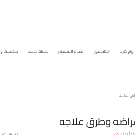
 ولوكارب
الكارنيفور
الصيام المتقطع
حميات خاصة
مكملات وأ
أ
طرق علاجه
ل
 أعراضه وطرق علاجه
م
ه
1 ص
21
ش