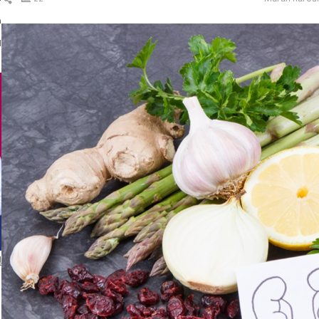
ال
د
ا
إ