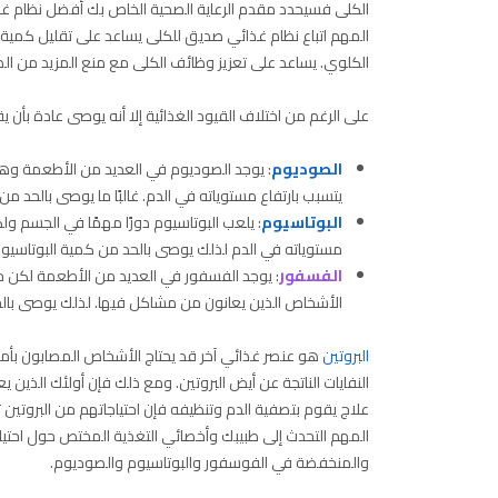
الكلى فسيحدد مقدم الرعاية الصحية الخاص بك أفضل نظام غذ
المهم اتباع نظام غذائي صديق للكلى يساعد على تقليل كمية النف
الكلوي. يساعد على تعزيز وظائف الكلى مع منع المزيد من الض
على الرغم من اختلاف القيود الغذائية إلا أنه يوصى عادة بأن يق
الصوديوم
: يوجد الصوديوم في العديد من الأطعمة وهو 
يتسبب بارتفاع مستوياته في الدم. غالبًا ما يوصى بالحد من كمية الصوديوم ل
البوتاسيوم
: يلعب البوتاسيوم دورًا مهمًا في الجسم 
مستوياته في الدم لذلك يوصى بالحد من كمية البوتاسيوم لتصل إلى 1500 ملغم ي
الفسفور
: يوجد الفسفور في العديد من الأطعمة لكن حال
الأشخاص الذين يعانون من مشاكل فيها. لذلك يوصى بالحد من استخدامه
البروتين
هو عنصر غذائي آخر قد يحتاج الأشخاص المصابون بأمرا
النفايات الناتجة عن أيض البروتين. ومع ذلك فإن أولئك الذي
علاج يقوم بتصفية الدم وتنظيفه فإن احتياجاتهم من البروتي
المهم التحدث إلى طبيبك وأخصائي التغذية المختص حول احتياجا
والمنخفضة في الفوسفور والبوتاسيوم والصوديوم.