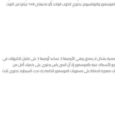
النظام الغذائي لمرضى الكلى لأنها منخفضة في الصوديوم والفوسفور والبوتاسيوم. يحتوي الكوب الواحد (أو ما يعادل 148 جرام) من التوت
سمك السي باس هو بروتين عالي الجودة يحتوي على دهون صحية بشكل لا يصدق وهي الأوميغا 3. تساعد أوميغا 3 على تقليل الالتهابات في
يع الأسماك غنية بالفوسفور إلا أن السي باس يحتوي على كميات أقل من
ات صغيرة للحفاظ على مستويات الفوسفور الخاصة بك تحت السيطرة. تحتوي ثلاث