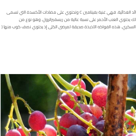
العنب الأحمر ليس لذيذًا فحسب بل يقدم أيضًا العديد من الفوائد الغذائية. فهي غنية بفيتامين C وتحتوي على مضادات الأكسدة التي تسمى
ى ذلك يحتوي العنب الأحمر على نسبة عالية من ريسفيراترول. وهو نوع من
السكري. هذه الفواكه اللذيذة صديقة لمرضى الكلى إذ يحتوي نصف كوب منها (