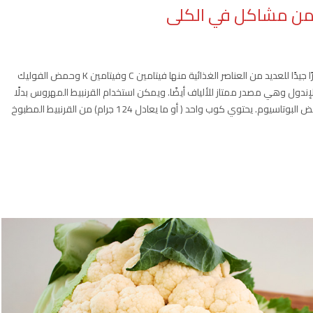
 من مشاكل في الكلى
هو من الخضروات المغذية والتي تعد مصدرًا جيدًا للعديد من العناصر الغذائية منها فيتامين C وفيتامين K وحمض الفوليك
ت مثل الإندول وهي مصدر ممتاز للألياف أيضًا. ويمكن استخدام القرنبيط المهروس بدلًا
من البطاطس المهروسة للحصول على طبق جانبي لذيذ منخفض البوتاسيوم. يحتوي كوب واحد ( أو ما يعادل 124 جرام) من القرنبيط المطبوخ