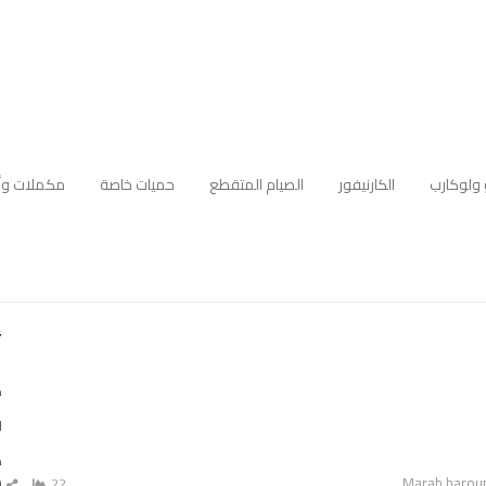
 ولوكارب
الكارنيفور
الصيام المتقطع
حميات خاصة
مكملات وأ
أ
ك
ا
ه
Autho
م
Marah harou
22
ش