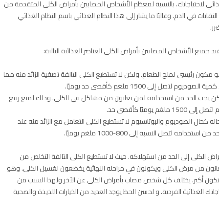
ائي لاحتياجاتك. بالنسبة لمعظم الأشخاص المصابين بأمراض الكلى المتقدمة من
ايات في الدم. وغالبًا ما يشار إلى هذا النظام الغذائي باسم النظام الغذائي
رر.
يد جميع الأشخاص المصابين بأمراض الكلى العناصر الغذائية التالية:
مكون رئيسي لملح الطعام. ولكن لا تستطيع الكلى التالفة تصفية الزائد منه مما
تصل إلى 1500 ملغم كأقصى حد يوميًا.
ولكن يجب الحد من استخدامه لمن يعانون من مشاكل في الكلى. وذلك لمنع رفع
وميًا كأقصى حد.
ه كحال الصوديوم والبوتاسيوم لا تستطيع الكلى التعامل مع الزائد منه عند
 لتصل النسبة إلى 800-1000 ملغم يوميًا.
ض الكلى إلى الحد من استهلاكه. حيث لا تستطيع الكلى التالفة التخلص من
ن يعانون من مرض الكلى ويكونون في مراحله النهائية يخضعون لغسيل الكلى. وهو
ن تكون أكبر. يختلف كل شخص مصاب بأمراض الكلى عن الآخر ولهذا السبب من
تك الغذائية الفردية. و لحسن الحظ يوجد العديد من الخيارات اللذيذة والصحية