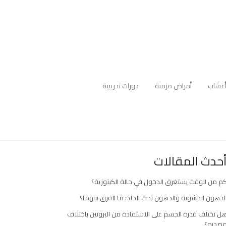
عشاب
أمراض مزمنة
دورات تدريبية
حدث المقالات
م من الوقت يستغرق الدخول في حالة الكيتوزية؟
لدهون الحشوية والدهون تحت الجلد: ما الفرق بينهما؟
ل تختلف قدرة الجسم على الاستفادة من البروتين باختلاف
صدره؟
ارك