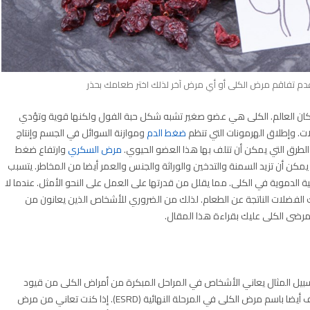
عدم تفاقم مرض الكلى أو أي مرض آخر لذلك اختر طعامك بحذر
ئعة تؤثر على حوالي 10٪ من سكان العالم. الكلى هي عضو صغير تشبه شكل حبة الفول ولكنها قوية وتؤدي
. وإطلاق الهرمونات التي تنظم
ضغط الدم
وموازنة السوائل في الجسم وإنتاج
الطرق التي يمكن أن تتلف بها هذا العضو الحيوي.
مرض السكري
وارتفاع ضغط
يمكن أن تزيد السمنة والتدخين والوراثة والجنس والعمر أيضا من المخاطر. يتسبب
 الدموية في الكلى. مما يقلل من قدرتها على العمل على النحو الأمثل. عندما لا
 الفضلات الناتجة عن الطعام. لذلك من الضروري للأشخاص الذين يعانون من
مرضى الكلى عليك بقراءة هذا المقال.
سبيل المثال يعاني الأشخاص في المراحل المبكرة من أمراض الكلى من قيود
مختلفة عن أولئك الذين يعانون من الفشل الكلوي. والمعروف أيضا باسم مرض الكلى في المرحلة النهائية (ESRD). إذا كنت تعاني من مرض