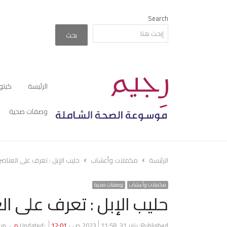
Search
بحث
الرئيسة
كيتو
وصفات صحية
الرئيسة
مكملات وأعشاب
حليب الإبل : تعرف على العناصر
مكملات وأعشاب
وصفات صحية
حليب الإبل : تعرف على ال
or
Published:
يناير 31, 2023
11:58 ص
12:01 م
Updated:
un