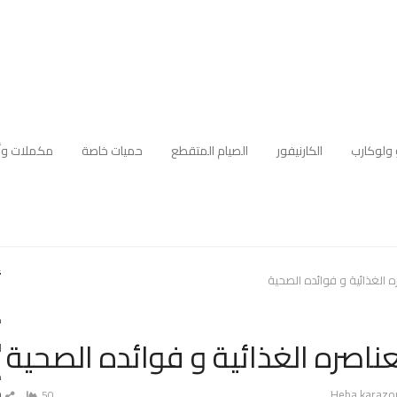
 ولوكارب
الكارنيفور
الصيام المتقطع
حميات خاصة
مكملات وأ
أ
ه الغذائية و فوائده الصحية
ك
عناصره الغذائية و فوائده الصحية
ا
ه
Auth
م
Heba karazo
50
ش