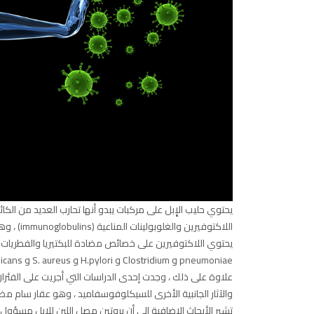
يحتوي حليب الإِبل على مركبات يبدو أنها تحارب العديد من الكا
اللاكتوفيرين والغلوبولينات المناعية (immunoglobulins) ، وهي بروتينات قد تمنح حليب الإبل خصائصه المعززة للمناعة.
pneumoniae و Clostridium و H.pylori و S. aureus و C. albicans ، وهي كائنات يمكن أن تسبب عدوى شديدة (22 مصدر موثوق).
علاوة على ذلك ، وجدت إحدى الدراسات التي أجريت على الفئران
والآثار الجانبية الأخرى للسيكلوفوسفاميد ، وهو عقار سام مض
تشير الأبحاث الإضافية إلى أن بروتين مصل اللبن للإبل مسؤول