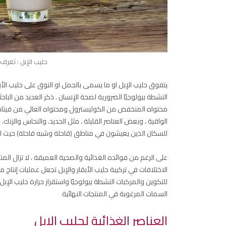
حليب الإبل : تعرف 
يتفوق حليب الإبل او ما يسمى بالجمل او النوق على حليب الأب
النشطة بيولوجيًا الضرورية لصحة الإنسان . ذكر العديد من الباح
محتواه المنخفض من الكوليسترول ومحتواه العالي من فيتامين 
الواقية ، وبعض العناصر القليلة ، مثل الحديد. والنحاس والزنك. 
للسكان الذين يعيشون في مناطق (قاحلة وشبه قاحلة) حيث النب
على الرغم من فوائده الغذائية والصحية العميقة ، لا تزال المنت
الاختلافات في تركيبة حليب الأبقار والإبل تجعل عمليات إنتاج م
للتكوين والمركبات النشطة بيولوجيًا واستقرار حرارة حليب الإ
السمات المرغوبة في المنتجات النهائية
العناصر الغذائية لحليب الإبل