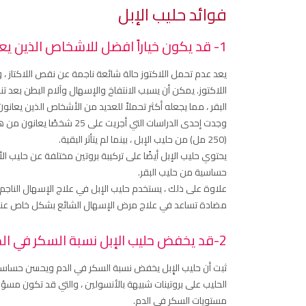
فوائد حليب الإبل
1- قد يكون خياراً افضل للاشخاص الذين يعانون من حساسية اللاكتوز او حساسية الحليب
يعد عدم تحمل اللاكتوز حالة شائعة ناجمة عن نقص اللاكتاز ، 
اللاكتوز. يمكن أن يسبب الانتفاخ والإسهال وآلام البطن بعد تن
البقر ، مما يجعله أكثر تحملاً للعديد من الأشخاص الذين يعانو
وجدت إحدى الدراسات التي أ
(250 مل) من حليب الإبل ، بينما لم يتأثر البقية.
يحتوي حليب الإبل أيضًا على تركيبة بروتين مختلفة عن حليب 
حساسية من حليب البقر.
علاوة على ذلك ، يستخدم حليب الإبل في علاج الإسهال الناجم 
مضادة تساعد في علاج مرض الإسهال الشائع بشكل خاص عند
2-قد يخفض حليب الإبل نسبة السكر في الدم والأنسولين
الحليب على بروتينات شبيهة بالأنسولين ، والتي قد تكون م
مستويات السكر في الدم.