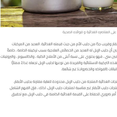
على العناصره الغذائية و فوائده الصحية
قار وقريب جدًا من حليب الأم من حيث قيمته الغذائية. العديد من المركبات
ثين أن حليب الإبل له العديد من الخصائص العلاجية بسبب تركيبته الخاصة ، خاصةً
سي ، فهو يحتوي على نسبة أعلى من الأملاح الكلية ، والكالسيوم ، والبروتينات
هذه التركيبة الاستثنائية والفريدة من نوعها لحليب الإبل تجعله غذاءً ممتازًا
اتات (الفواكه والخضروات) غير شائعة.
جات الغذائية المنتجة من حليب الإبل محدودة للغاية مقارنة بحليب الأبقار.
نتجات حليب الأبقار غير مناسبة لمنتجات حليب الإبل. لذلك ، فإن الفهم الشامل
بل أمر ضروري للحفاظ على القيمة الغذائية الكامنة في حليب الإبل مع تحقيق