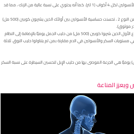
تشير الدراسات إلى أن حليب الإِبل يوفر ما يعادل 52 وحدة من الأنسولين لكل 4 أكواب (1 لتر). كما أنه يحتوي على نسبة عالية من الزنك ، مما قد
في دراسة استمرت شهرين على 20 بالغًا مصابًا بداء السكري من النوع 2 ، تحسنت حساسية الأنسولين بين أولئك الذين يشربون كوبين (500 مل)
وجدت دراسة أخرى أن البالغين المصابين بداء السكري من النوع الأول الذين شربوا كوبين (500 مل) من حليب الجمل يوميًا بالإضافة إلى النظام
 مستويات السكر والأنسولين في الدم مقارنة بمن لم يتناولوا حليب النوق. ثلاثة
واقع ، حددت مراجعة 22 مقالة بحثية أن كوبين (500 مل) يوميًا هي الجرعة الموصى بها من حليب الإِبل لتحسين السيطرة على نسبة السكر