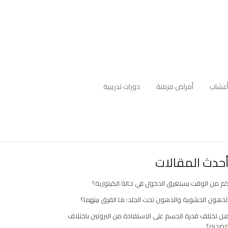
عشاب
أمراض مزمنة
دورات تدريبية
حدث المقالات
م من الوقت يستغرق الدخول في حالة الكيتوزية؟
لدهون الحشوية والدهون تحت الجلد: ما الفرق بينهما؟
ل تختلف قدرة الجسم على الاستفادة من البروتين باختلاف
صدره؟
ارك