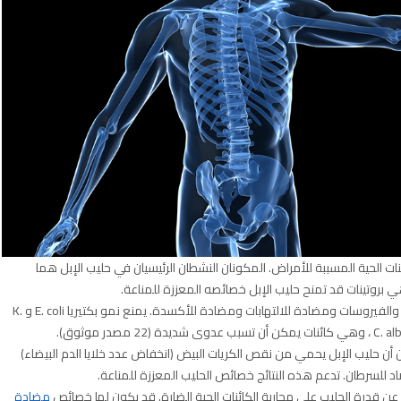
ئنات الحية المسببة للأمراض. المكونان النشطان الرئيسيان في حليب الإبل هما
يحتوي اللاكتوفيرين على خصائص مضادة للبكتيريا والفطريات والفيروسات ومضادة للالتهابات ومضادة للأكسدة. يمنع نمو بكتيريا E. coli و K.
 أن حليب الإبل يحمي من نقص الكريات البيض (انخفاض عدد خلايا الدم البيضاء)
اد للسرطان. تدعم هذه النتائج خصائص الحليب المعززة للمناعة.
 عن قدرة الحليب على محاربة الكائنات الحية الضارة. قد يكون لها خصائص
مضادة