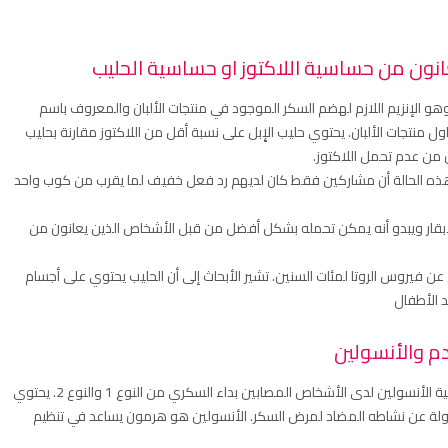
وهو الإنزيم اللازم لهضم السكر الموجود في منتجات الألبان والمعروف باسم
اول منتجات الألبان. يحتوي حليب الإِبل على نسبة أقل من اللاكتوز مقارنة بحليب
ن من عدم تحمل اللاكتوز.
جريت على 25 شخصًا يعانون من هذه الحالة أن مشاركين فقط كان لديهم رد فعل خفيف لما يقرب من كوب واحد
الأبقار ويبدو أنه يمكن تحمله بشكل أفضل من قبل الأشخاص الذين يعانون من
عن فيروس الروتا لمئات السنين. تشير الأبحاث إلى أن الحليب يحتوي على أجسام
 الأطفال
ثبت أن حليب الإِبل يخفض نسبة السكر في الدم ويحسن حساسية الأنسولين لدى الأشخاص المصابين بداء السكري من النوع 1 والنوع 2. يحتوي
سؤولة عن نشاطه المضاد لمرض السكر. الأنسولين هو هرمون يساعد في تنظيم