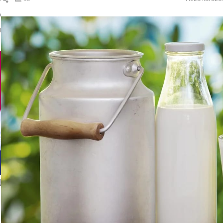
ال
د
ا
إ