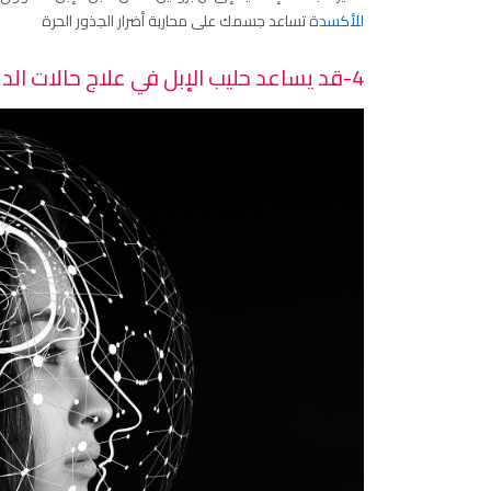
للأكسدة
تساعد جسمك على محاربة أضرار الجذور الحرة
4-قد يساعد حليب الإبل في علاج حالات الدماغ واضطراب التوحد