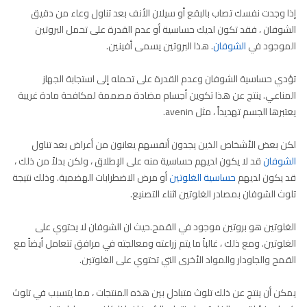
إذا وجدت نفسك تصاب بالبقع أو سيلان الأنف بعد تناول وعاء من دقيق
الشوفان ، فقد تكون لديك حساسية أو عدم القدرة على تحمل البروتين
الموجود في
الشوفان
. هذا البروتين يسمى أفينين.
تؤدي حساسية الشوفان وعدم القدرة على تحمله إلى استجابة الجهاز
المناعي. ينتج عن هذا تكوين أجسام مضادة مصممة لمكافحة مادة غريبة
يعتبرها الجسم تهديداً ، مثل avenin.
لكن بعض الأشخاص الذين يجدون أنفسهم يعانون من أعراض بعد تناول
الشوفان
قد لا يكون لديهم حساسية منه على الإطلاق ، ولكن بدلاً من ذلك ،
قد يكون لديهم
حساسية الغلوتين
أو مرض الاضطرابات الهضمية. وذلك نتيجة
تلوث الشوفان بمصادر الغلوتين اثناء التصنيع.
الغلوتين هو بروتين موجود في القمح.حيث ان الشوفان لا يحتوي على
الغلوتين. ومع ذلك ، غالباً ما يتم زراعته ومعالجته في مرافق تتعامل أيضاً مع
القمح والجاودار والمواد الأخرى التي تحتوي على الغلوتين.
يمكن أن ينتج عن ذلك تلوث متبادل بين هذه المنتجات ، مما يتسبب في تلوث