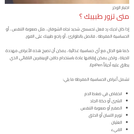
اختبار الوخز
متى تزور طبيبك
؟
إذا كان لديك رد فعل تحسسي شديد تجاه الشوفان ، مثل صعوبة التنفس ، أو
الحساسية المفرطة ، فاتصل بالطوارئ ، أو راجع طبيبك على الفور.
كما هو الحال مع أي حساسية غذائية ، يمكن أن تصبح هذه الأعراض مهددة
للحياة ، ولكن يمكن إيقافها عادة باستخدام حاقن الإبينفرين التلقائي الذي
يطلق عليه أحياناً EpiPen.
تشمل أعراض الحساسية المفرطة ما يلي:
انخفاض في ضغط الدم
الشرى أو حكة الجلد
الصفير أو صعوبة التنفس
تورم اللسان أو الحلق
الغثيان
القيء