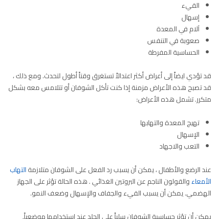
القيء
إسهال
آلام في المعدة
صعوبة في التنفس
الحساسية المفرطة
قد تؤدي ايضاً إلى أعراض أكثر اعتدالاً تستغرق وقتاً أطول لتحدث. ومع ذلك ،
قد تصبح هذه الأعراض مزمنة إذا كنت تأكل الشوفان أو تتلامس معه بشكل
متكرر. تشمل هذه الأعراض:
تهيج المعدة والتهابها
الإسهال
التعب والاجهاد
عند الرضع والأطفال ، يمكن أن يسبب رد الفعل على الشوفان متلازمة
التهاب
الأمعاء
والقولون الناجم عن البروتين الغذائي . هذه الحالة تؤثر على الجهاز
الهضمي. يمكن أن يسبب القيء والجفاف والإسهال وضعف النمو.
يمكن أن تؤثر حساسية الشوفان سلباً على الجلد عند استخدامها موضعياً.