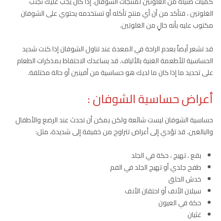
كميات ضئيلة من الغلوتين لمنتجات الشوفان. إذا كان يجب عليك تجنب
الغلوتين ، فتأكد من أن أي منتج تأكله أو تستخدمه يحتوي على الشوفان
مكتوب عليه بأنه خالٍ من الغلوتين.
قد تشعر أيضاً بعدم الراحة في المعدة عند تناول الشوفان إذا كنت شديد
الحساسية للأطعمة الغنية بالألياف. قد يساعدك الاحتفاظ بمذكرات الطعام
على تحديد ما إذا كان ما لديك هو حساسية من أفينين أو حالة مختلفة.
أعراض حساسية الشوفان :
حساسية الشوفان ليست شائعة ولكن يمكن أن تحدث عند الرضع والأطفال
والبالغين. قد تؤدي إلى أعراض تتراوح من خفيفة إلى شديدة، مثل:
بقع ، تهيج ، حكة في الجلد
طفح جلدي أو تهيج الجلد في الفم
خدش الحلق
سيلان الأنف أو احتقان الأنف
حكة في العيون
غثيان