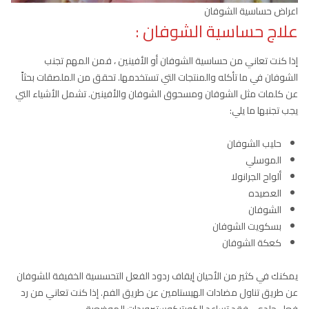
اعراض حساسية الشوفان
علاج حساسية الشوفان :
إذا كنت تعاني من حساسية الشوفان أو الأفينين ، فمن المهم تجنب
الشوفان في ما تأكله والمنتجات التي تستخدمها. تحقق من الملصقات بحثاً
عن كلمات مثل الشوفان ومسحوق الشوفان والأفينين. تشمل الأشياء التي
يجب تجنبها ما يلي:
حليب الشوفان
الموسلي
ألواح الجرانولا
العصيده
الشوفان
بسكويت الشوفان
كعكة الشوفان
يمكنك في كثير من الأحيان إيقاف ردود الفعل التحسسية الخفيفة للشوفان
عن طريق تناول مضادات الهيستامين عن طريق الفم. إذا كنت تعاني من رد