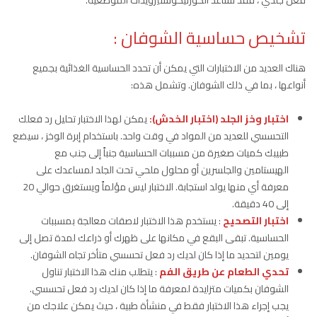
فعل جلدي ، فقد تساعد الكورتيكوستيرويدات الموضعية.
تشخيص حساسية الشوفان :
هناك العديد من الاختبارات التي يمكن أن تحدد الحساسية الغذائية بجميع
أنواعها ، بما في ذلك الشوفان. وتشمل هذه:
اختبار وخز الجلد (اختبار الخدش
):
يمكن لهذا الاختبار تحليل رد فعلك
التحسسي للعديد من المواد في وقت واحد. باستخدام إبرة الوخز ، سيضع
طبيبك كميات صغيرة من مسببات الحساسية جنباً إلى جنب مع
الهيستامين والجلسرين أو محلول ملحي تحت الجلد لمساعدك على
معرفة أي منها يولد استجابة. الاختبار ليس مؤلماً ويستغرق حوالي 20
إلى 40 دقيقة.
اختبار التصحيح
: يستخدم هذا الاختبار لاصقات معالجة بمسببات
الحساسية. تبقى البقع في مكانها على ظهرك أو ذراعك لمدة تصل إلى
يومين لتحديد ما إذا كان لديك رد فعل تحسسي متأخر تجاه الشوفان.
تحدي الطعام عن طريق الفم
: يتطلب منك هذا الاختبار تناول
الشوفان بكميات متزايدة لمعرفة ما إذا كان لديك رد فعل تحسسي.
يجب إجراء هذا الاختبار فقط في منشأة طبية ، حيث يمكن علاجك من