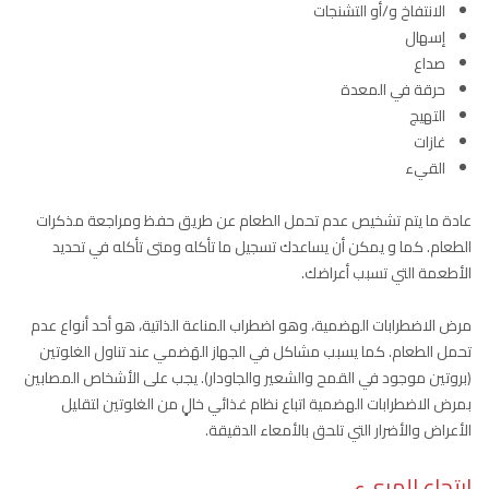
الانتفاخ و/أو التشنجات
إسهال
صداع
حرقة في المعدة
التهيج
غازات
القيء
عادة ما يتم تشخيص عدم تحمل الطعام عن طريق حفظ ومراجعة مذكرات
الطعام. كما و يمكن أن يساعدك تسجيل ما تأكله ومتى تأكله في تحديد
الأطعمة التي تسبب أعراضك.
مرض الاضطرابات الهضمية، وهو اضطراب المناعة الذاتية، هو أحد أنواع عدم
تحمل الطعام. كما يسبب مشاكل في الجهاز الهَضمي عند تناول الغلوتين
(بروتين موجود في القمح والشعير والجاودار). يجب على الأشخاص المصابين
بمرض الاضطرابات الهضمية اتباع نظام غذائي خالٍ من الغلوتين لتقليل
الأعراض والأضرار التي تلحق بالأمعاء الدقيقة.
ارتجاع المريء