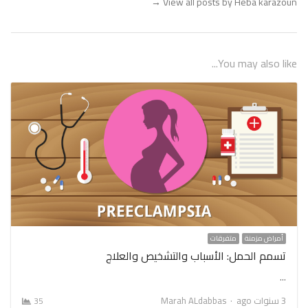
→
View all posts by Heba karazoun
You may also like...
أمراض مزمنة
متفرقات
تسمم الحمل: الأسباب والتشخيص والعلاج
…
Author
3 سنوات ago
Marah ALdabbas
35