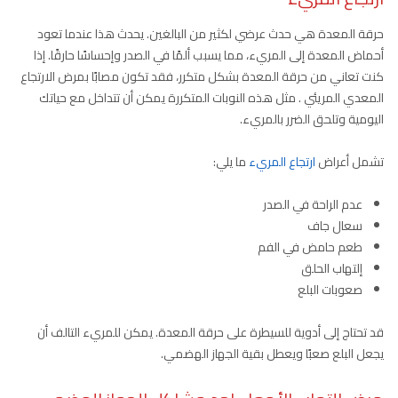
حرقة المعدة هي حدث عرضي لكثير من البالغين. يحدث هذا عندما تعود
أحماض المعدة إلى المريء، مما يسبب ألمًا في الصدر وإحساسًا حارقًا. إذا
كنت تعاني من حرقة المعدة بشكل متكرر، فقد تكون مصابًا بمرض الارتجاع
المعدي المريئي . مثل هذه النوبات المتكررة يمكن أن تتداخل مع حياتك
اليومية وتلحق الضرر بالمريء.
تشمل أعراض
ارتجاع المريء
ما يلي:
عدم الراحة في الصدر
سعال جاف
طعم حامض في الفم
إلتهاب الحلق
صعوبات البلع
قد تحتاج إلى أدوية للسيطرة على حرقة المعدة. يمكن للمريء التالف أن
يجعل البلع صعبًا ويعطل بقية الجهاز الهضمي.