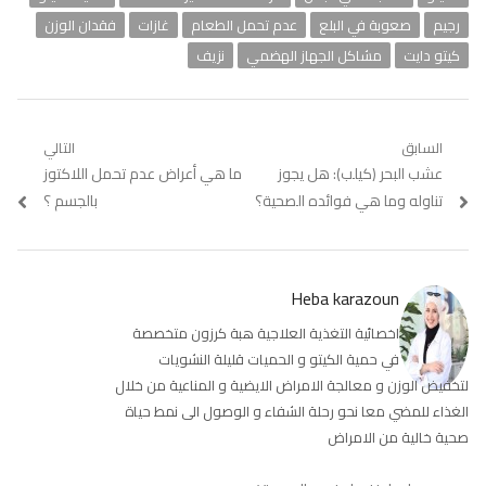
رجيم
صعوبة في البلع
عدم تحمل الطعام
غازات
فقدان الوزن
كيتو دايت
مشاكل الجهاز الهضمي
نزيف
تصفّح
السابق
التالي
Previous
عشب البحر (كيلب): هل يجوز
Next
ما هي أعراض عدم تحمل اللاكتوز
المقالات
post:
post:
تناوله وما هي فوائده الصحية؟
بالجسم ؟
Heba karazoun
اخصائية التغذية العلاجية هبة كرزون متخصصة
في حمية الكيتو و الحميات قليلة النشويات
لتخفيض الوزن و معالجة الامراض الايضية و المناعية من خلال
الغذاء للمضي معا نحو رحلة الشفاء و الوصول الى نمط حياة
صحية خالية من الامراض