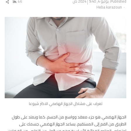
Published:
يوليو 4, 2024
9:40 ص
46
شار
Author
Heba karazoun
المق
تعرف على مشاكل الجهاز الهضمي الاكثر شيوعا
الجهاز الهضمي هو جزء معقد وواسع من الجسم. كما ويمتد على طول
الطريق من الفم إلى المستقيم. يساعد الجهاز الهضمي جسمك على
امتصاص العناصر الغذائية الأساسية وهو مسؤول عن التخلص من الفضلات.