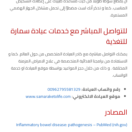
أن يقطع شوطا طويلا من حيث مساعدة طبيبك على إعطائك التشخيص
المناسب. كما و تذكر أنك لست مضطرًا إلى تحمل مشاكل الجهاز الهضمي
المستمرة.
للتواصل المباشر مع خدمات عيادة سمارة
للتغذية
يمكنك التواصل مباشرة مع كادر العيادة المتخصص من حول العالم. كما و
الاستفادة من برامجنا الغذائية المتخصصة في علاج الامراض المزمنة
المختلفة . و ذلك من خلال حجز المواعيد بواسطة موقع العيادة او خدمة
الواتساب.
رقم واتساب العيادة:
00962795581329
موقع العيادة الالكتروني:
www.samaraketolife.com
المصادر
Inflammatory bowel disease: pathogenesis – PubMed (nih.gov)