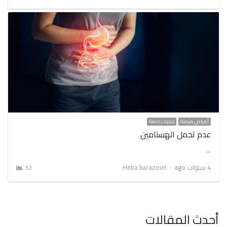
أمراض مزمنة
حميات خاصة
عدم تحمل الهستامين
…
Author
4 سنوات ago
Heba karazoun
32
أحدث المقالات