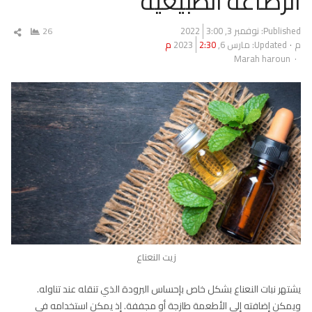
الرضاعة الطبيعية
Published:
نوفمبر 3, 2022
3:00
26
شار
م
Updated: مارس 6, 2023
2:30 م
المق
Author
Marah haroun
زيت النعناع
يشتهر نبات النعناع بشكل خاص بإحساس البرودة الذي تنقله عند تناوله.
ويمكن إضافته إلى الأطعمة طازجة أو مجففة. إذ يمكن استخدامه في