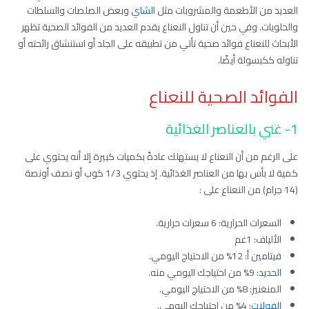
العديد من الأطعمة والمشروبات مثل
الشاي
وبعض الصلصات والسلطات
والحلويات. وفي حين أن تناول النعناع يقدم العديد من الفوائد الصحية تظهر
الأبحاث للنعناع فوائد صحية تأتي من تطبيقه على الجلد أو استنشاق رائحته أو
تناوله ككبسولة أيضًا.
الفوائد الصحية للنعناع
1- غني بالعناصر الغذائية
على الرغم من أن النعناع لا يستهلك عادةً بكميات كبيرة إلا أنه يحتوي على
كمية لا بأس بها من العناصر الغذائية. إذ يحتوي 1/3 كوب أو نصف أونصة
(14 جرام) من النعناع على :
السعرات الحرارية: 6 سعرات حرارية.
الألياف: 1غم
فيتامين أ: 12% من الاحتياج اليومي.
الحديد
: 9% من احتياجك اليومي منه.
المنغنيز: 8% من الاحتياج اليومي.
الفولات
: 4% من احتياجك اليومي.