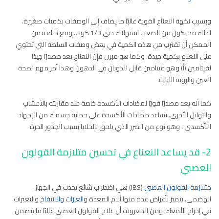
وبسبب نكهة النعناع القوية غالبًا ما يضاف إلى الوصفات بكميات صغيرة.
لذلك قد يكون من الصعب استهلاك حتى 1/3 كوب. ومع ذلك فمن
الممكن أن تقترب من هذه الكمية في بعض وصفات السلطة التي تحتوي
على النعناع بكمية جيدة. وكما هو مبين فإن النعناع يعد مصدرًا جيدًا
لفيتامين (أ) وهو فيتامين قابل للذوبان في الدهون وهذا أمر مهم لصحة
العين والرؤية الليلية.
كما أنه يعد مصدرًا قويًا لمضادات الأكسدة خاصة عند مقارنته بالأعشاب
والتوابل الأخرى. تساعد مضادات الأكسدة على حماية جسمك من الإجهاد
التأكسدي ، وهو نوع من الضرر الذي يلحق بالخلايا بسبب الجذور الحرة
2- قد يساعد النعناع في تحسين متلازمة القولون
العصبي
متلازمة القولون العصبي
(IBS) هي اضطراب شائع يحدث في الجهاز
الهضمي. يتميز بأعراض عدة منها آلام المعدة و
الغازات والانتفاخ
والتغيرات
في إخراج الأمعاء. ومن المعروف أن علاج القولون العصبي غالبًا ما يتضمن