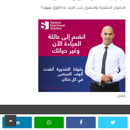
الدهون الحشوية والدهون تحت الجلد: ما الفرق بينهما؟
إعلان
scroll
inkedin
whatsapp
facebook
twitter
جميع الحقوق محفوظة © ٢٠٢٢
to