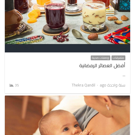
متفرقات
وصفات صحية
أفضل العصائر الرمضانية
…
Author
سنة واحدة ago
Thekra Qandil
35