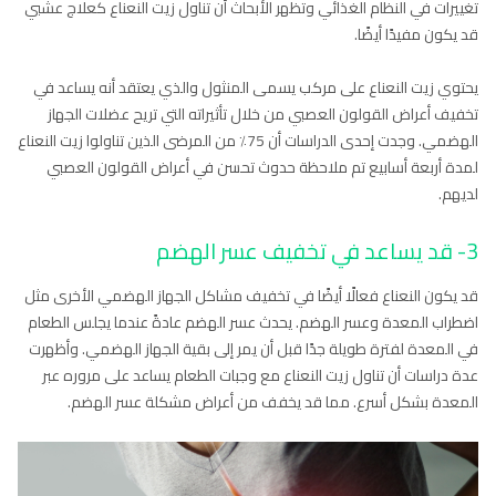
تغييرات في النظام الغذائي وتظهر الأبحاث أن تناول زيت النعناع كعلاج عشبي
قد يكون مفيدًا أيضًا.
يحتوي زيت النعناع على مركب يسمى المنثول والذي يعتقد أنه يساعد في
تخفيف أعراض القولون العصبي من خلال تأثيراته التي تريح عضلات الجهاز
الهضمي. وجدت إحدى الدراسات أن 75٪ من المرضى الذين تناولوا زيت النعناع
لمدة أربعة أسابيع تم ملاحظة حدوث تحسن في أعراض القولون العصبي
لديهم.
3- قد يساعد في تخفيف عسر الهضم
قد يكون النعناع فعالًا أيضًا في تخفيف مشاكل الجهاز الهضمي الأخرى مثل
اضطراب المعدة وعسر الهضم. يحدث عسر الهضم عادةً عندما يجلس الطعام
في المعدة لفترة طويلة جدًا قبل أن يمر إلى بقية الجهاز الهضمي. وأظهرت
عدة دراسات أن تناول زيت النعناع مع وجبات الطعام يساعد على مروره عبر
المعدة بشكل أسرع. مما قد يخفف من أعراض مشكلة عسر الهضم.