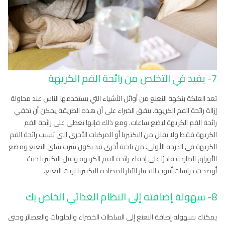
7- يفيد في التخلص من رائحة الفم الكريهة
تعد العلكة بنكهة النعنع من أوائل الأشياء التي يستخدمها الناس عند محاولة
إزالة رائحة الفم الكريهة. يتفق الخبراء على أن هذه الطريقة يمكن أن تخفي
رائحة الفم الكريهة لبضع ساعات. ومع ذلك فإنها تغطي على رائحة الفم
الكريهة فقط ولا تقلل من البكتيريا أو المركبات الأخرى التي تسبب رائحة الفم
الكريهة في الدرجة الأولى. من ناحية أخرى قد يكون شرب شاي النعنع ومضغ
الأوراق الطازجة قادرًا على إخفاء رائحة الفم الكريهة وقتل البكتيريا حيث
أوضحت دراسات أنبوب الاختبار الآثار المضادة للبكتيريا لزيت النعنع.
8- سهولة إضافته إلى النظام الغذائي الخاص بك
يمكنك بسهولة إضافة النعنع إلى السلطات الخضراء والحلويات والعصائر وحتى