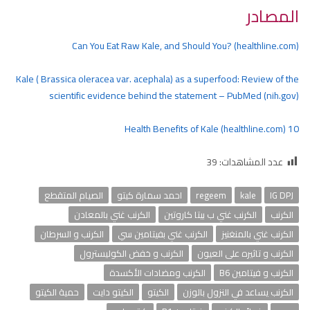
المصادر
Can You Eat Raw Kale, and Should You? (healthline.com)
Kale ( Brassica oleracea var. acephala) as a superfood: Review of the
scientific evidence behind the statement – PubMed (nih.gov)
10 Health Benefits of Kale (healthline.com)
عدد المشاهدات:
39
IG DPJ
kale
regeem
احمد سمارة كيتو
الصيام المتقطع
الكرنب
الكرنب غني ب بيتا كاروتين
الكرنب غني بالمعادن
الكرنب غني بالمنغنيز
الكرنب غني بفيتامين سي
الكرنب و السرطان
الكرنب و تاثيره على العيون
الكرنب و خفض الكوليسترول
الكرنب و فيتامين B6
الكرنب ومضادات الأكسدة
الكرنب يساعد في النزول بالوزن
الكيتو
الكيتو دايت
حمية الكيتو