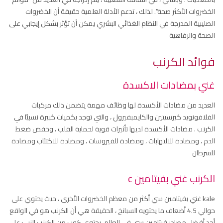
الخضروات الأكثر صحة”. لذلك ، تدعم الأدلة العلمية حقيقة أن الخضروات
الصليبية المدرجة في النظام الغذائي البشري يمكن أن تؤثر بشكل إيجابي على
الصحة والرفاهية
فوائد الكرنب
غني بمضادات الاكسدة
العديد من مضادات الأكسدة لها وظائف مهمة يتضمن ذلك مركبات
الفلافونويد كيرسيتين والكايمبفيرول ، والتي توجد بكميات كبيرة نسبيًا في
الكرنب . مضادات الأكسدة لديها تأثيرات قوية لحماية القلب ، وخفض ضغط
الدم ، ومضادة للالتهابات ، ومضادة للفيروسات ، ومضادة للاكتئاب ومضادة
للسرطان
الكرنب غني بفيتامين c
kale غني بفيتامين سي أكثر من معظم الخضروات الأخرى ، حيث يحتوي على
حوالي 4.5 أضعاف ما يحتويه السبانخ ، الحقيقة هي أن الكرنب هو في الواقع
أحد أفضل مصادر فيتامين سي في العالم. يحتوي كوب من الكرنب النيئ على