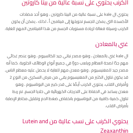
الكرنب يحتوي على نسبة عالية من بيتا كاروتين
يحتوي ال kale على نسبة عالية من البيتا كاروتين ، وهو أحد مضادات
الأكسدة التي يمكن للجسم تحويلها إلى فيتامين أ ، لذلك ، يمكن أن يكون
الكرنب وسيلة فعالة لزيادة مستويات الجسم من هذا الفيتامين المهم للغاية.
غني بالمعادن
ال kale غني بالمعادن ، وهو مصدر نباتي جيد للكالسيوم ، وهو عنصر غذائي
مهم جدًا لصحة العظام ويلعب دورًا في جميع أنواع الوظائف الخلوية. كما أنه
مصدر جيد للمغنيسيوم ، وهو معدن مهم للغاية لا يحصل عليه معظم الناس.
قد يكون تناول الكثير من المغنيسيوم يقي من مرض السكري من النوع 2
وأمراض القلب. يحتوي الكرنب أيضًا على قدر كبير من البوتاسيوم ، وهو
معدن يساعد في الحفاظ على التدرجات الكهربائية في خلايا الجسم. تم ربط
تناول كمية كافية من البوتاسيوم بانخفاض ضغط الدم وتقليل مخاطر الإصابة
بأمراض القلب.
يحتوي الكرنب على نسب عالية من Lutein and
Zeaxanthin