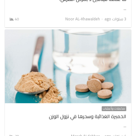
…
Author
3 سنوات ago
Noor AL-Khawaldeh
40
مكملات وأعشاب
الخميرة الغذائية وسحرها في نزول الوزن
…
Author
4 سنوات ago
Marah ALdabbas