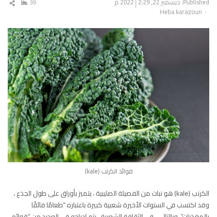
Published:
ديسمبر 22, 2022
2:29 م
39
شار
Author
Heba karazoun
المق
فوائد الكرنب (kale)
الكرنب (kale) هو نبات من الفصيلة الصليبية ، يتميز بأوراق على طول الجذع ،
وقد اكتسب في السنوات الأخيرة شعبية كبيرة باعتباره “طعامًا فائقًا
بالمغذيات”. وبالتالي ، في الثقافة الشعبية ، يتم إدراجه في العديد من “قوائم