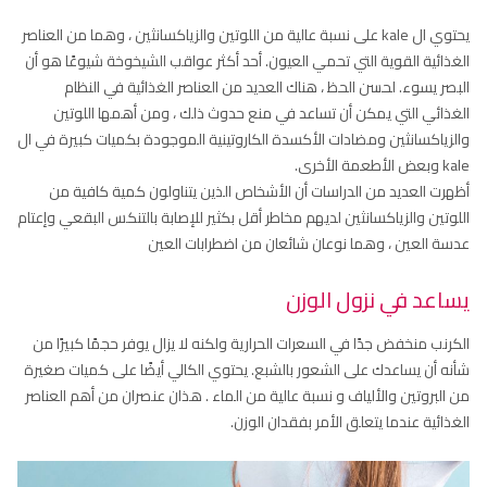
يحتوي ال kale على نسبة عالية من اللوتين والزياكسانثين ، وهما من العناصر
الغذائية القوية التي تحمي العيون. أحد أكثر عواقب الشيخوخة شيوعًا هو أن
البصر يسوء. لحسن الحظ ، هناك العديد من العناصر الغذائية في النظام
الغذائي التي يمكن أن تساعد في منع حدوث ذلك ، ومن أهمها اللوتين
والزياكسانثين ومضادات الأكسدة الكاروتينية الموجودة بكميات كبيرة في ال
kale وبعض الأطعمة الأخرى.
أظهرت العديد من الدراسات أن الأشخاص الذين يتناولون كمية كافية من
اللوتين والزياكسانثين لديهم مخاطر أقل بكثير للإصابة بالتنكس البقعي وإعتام
عدسة العين ، وهما نوعان شائعان من اضطرابات العين
يساعد في نزول الوزن
الكرنب منخفض جدًا في السعرات الحرارية ولكنه لا يزال يوفر حجمًا كبيرًا من
شأنه أن يساعدك على الشعور بالشبع. يحتوي الكالي أيضًا على كميات صغيرة
من البروتين والألياف و نسبة عالية من الماء . هذان عنصران من أهم العناصر
الغذائية عندما يتعلق الأمر بفقدان الوزن.