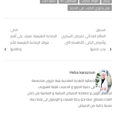
رجيم
فوائد الكرنب
فيتامين B1
كيتو دايت
هل يحتوي الكرنب على الحديد
تصفّح
السابق
التالي
Previous
النظام الغذائي لمرضى السكري
Next
الرضاعة الطبيعية: تعرف على أهم
المقالات
post:
post:
وأمراض الكلى: الأطعمة التي
فوائد الرضاعة الطبيعية للأم
يجب تجنبها
وطفلها
Heba karazoun
اخصائية التغذية العلاجية هبة كرزون متخصصة
في حمية الكيتو و الحميات قليلة النشويات
لتخفيض الوزن و معالجة الامراض الايضية و المناعية من خلال
الغذاء للمضي معا نحو رحلة الشفاء و الوصول الى نمط حياة
صحية خالية من الامراض