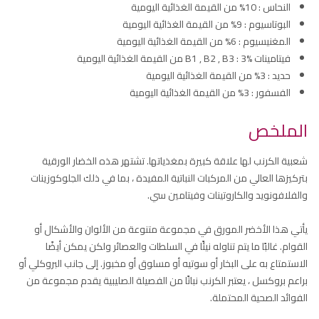
النحاس : 10% من القيمة الغذائية اليومية
البوتاسيوم : 9% من القيمة الغذائية اليومية
المغنيسيوم : 6% من القيمة الغذائية اليومية
فيتامينات B1 , B2 , B3 : 3% من القيمة الغذائية اليومية
حديد : 3% من القيمة الغذائية اليومية
الفسفور : 3% من القيمة الغذائية اليومية
الملخص
شعبية الكرنب لها علاقة كبيرة بمغذياتها. تشتهر هذه الخضار الورقية
بتركيزها العالي من المركبات النباتية المفيدة ، بما في ذلك الجلوكوزينات
والفلافونويد والكاروتينات وفيتامين سي.
يأتي هذا الأخضر المورق في مجموعة متنوعة من الألوان والأشكال أو
القوام. غالبًا ما يتم تناوله نيئًا في السلطات والعصائر ولكن يمكن أيضًا
الاستمتاع به على البخار أو سوتيه أو مسلوق أو مخبوز. إلى جانب البروكلي أو
براعم بروكسل ، يعتبر الكرنب نباتًا من الفصيلة الصليبية يقدم مجموعة من
الفوائد الصحية المحتملة.