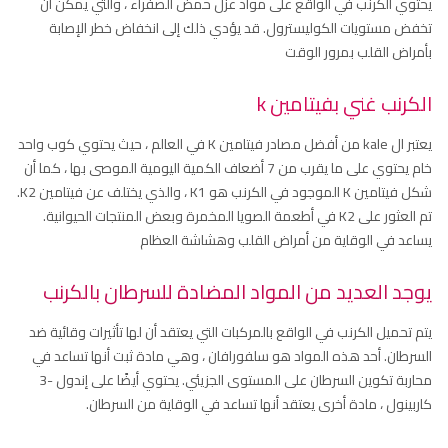
يحتوي الكرنب في الواقع على مواد عزل حمض الصفراء ، والتي يمكن أن
تخفض مستويات الكوليسترول. قد يؤدي ذلك إلى انخفاض خطر الإصابة
بأمراض القلب بمرور الوقت
الكرنب غني
بفيتامين k
يعتبر ال kale من أفضل مصادر فيتامين K في العالم ، حيث يحتوي كوب واحد
خام يحتوي على ما يقرب من 7 أضعاف الكمية اليومية الموصى بها ، كما أن
شكل فيتامين K الموجود في الكرنب هو K1 ، والذي يختلف عن فيتامين K2.
تم العثور على K2 في أطعمة الصويا المخمرة وبعض المنتجات الحيوانية.
يساعد في الوقاية من أمراض القلب وهشاشة العظام
يوجد العديد من المواد المضادة للسرطان بالكرنب
يتم تحميل الكرنب في الواقع بالمركبات التي يعتقد أن لها تأثيرات وقائية ضد
السرطان. أحد هذه المواد هو سلفورافان ، وهي مادة ثبت أنها تساعد في
محاربة تكوين السرطان على المستوى الجزيئي. يحتوي أيضًا على إندول -3
كاربينول ، مادة أخرى يعتقد أنها تساعد في الوقاية من السرطان.