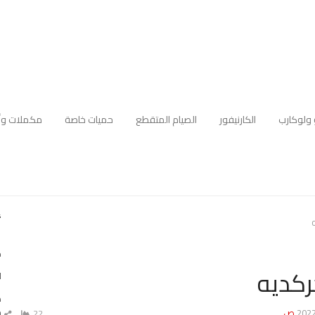
 ولوكارب
الكارنيفور
الصيام المتقطع
حميات خاصة
مكملات وأ
أ
ك
ركديه
ا
ه
م
22
ش