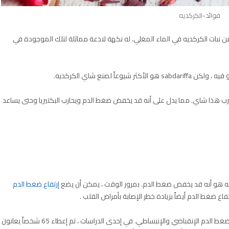
فوائد-الكركديه
بات الكركديه في الماء المغلي. له نكهة لاذعة مماثلة لتلك الموجودة في
ً لصنع شاي الكركديه.
 هذا شاي. مما يدل على أنه قد يخفض ضغط الدم ويحارب البكتيريا وحتى يساعد
ديه هو أنه قد يخفض ضغط الدم. بمرور الوقت ، يمكن أن يضع
إرتفاع ضغط الدم
اع ضغط الدم أيضاً بزيادة خطر الإصابة بأمراض القلب .
وقد وجدت العديد من الدراسات أن شاي الكركديه قد يخفض ضغط الدم الإنقباضي والإنبساطي. في إحدى الدراسات ، تم إعطاء 65 شخصاً يعانون