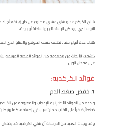
شاي الكركديه هو شاي عشبي مصنوع عن طريق نقع أجزاء من ن
التوت البري ويمكن الإستمتاع بها ساخنة أو باردة.
هناك عدة أنواع منه . تختلف حسب الموقع والمناخ الذي تنمو فيه ، ولكن sabdariffa هو الأكثر شيوعا
كشفت الأبحاث عن مجموعة من الفوائد الصحية المرتبطة بشرب
على فقدان الوزن.
فوائد الكركديه:
1. خفض ضغط الدم
واحدة من الفوائد الأكثر إثارة للإعجاب والمعروفة عن الكرك
ضغطاً إضافياً على القلب مما يتسبب في إضعافه. كما يرتبط ارتف