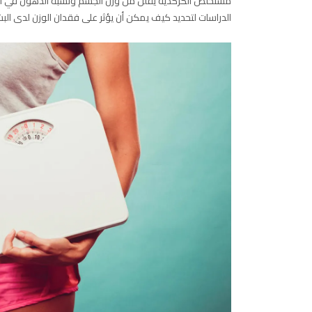
مستخلص الكركديه يقلل من وزن الجسم ونسبة الدهون في الج
الدراسات لتحديد كيف يمكن أن يؤثر على فقدان الوزن لدى البش