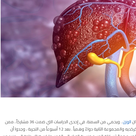
ان
الوزن
. ويحمي من السمنة. في إحدى الدراسات التي ضمت 36 مشاركاً ، ممن
يعانون من زيادة الوزن تم إعطاء مجموعة منهم مستخلص الكركديه والمجموعة الثانية دواءً وهمياً . بعد 12 أسبوعاً من التجربة ، وجدوا أن