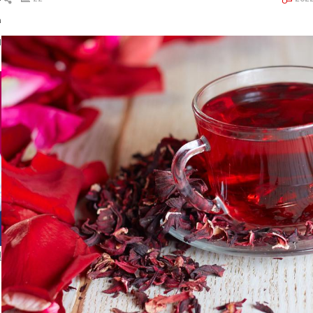
ال
د
ا
إ