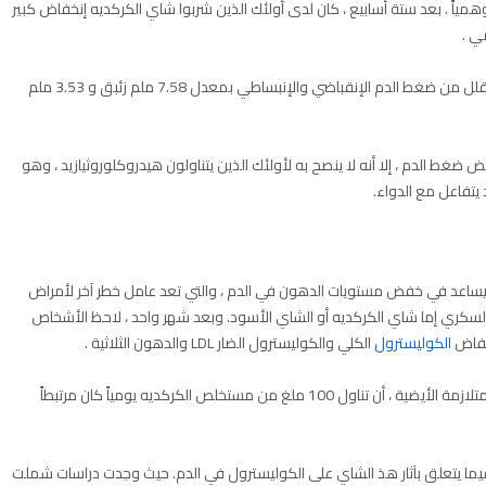
همياً . بعد ستة أسابيع ، كان لدى أولئك الذين شربوا شاي الكركديه إنخفاض كبير
ي .
وبالمثل ، وجدت مراجعة أجريت عام 2015 لخمس دراسات أنه قلل من ضغط الدم الإنقباضي والإنبساطي بمعدل 7.58 ملم زئبق و 3.53 ملم
ط الدم ، إلا أنه لا ينصح به لأولئك الذين يتناولون هيدروكلوروثيازيد ، وهو
يتفاعل مع الدواء.
يساعد في خفض مستويات الدهون في الدم ، والتي تعد عامل خطر آخر لأمراض
، تم إعطاء 60 شخصاً مصاباً بداء السكري إما شاي الكركديه أو الشاي الأسود. وبعد شهر واحد ، لاحظ الأشخاص
الكوليسترول
الكلي والكوليسترول الضار LDL والدهون الثلاثية .
كما أظهرت دراسة أخرى أجريت على أولئك الذين يعانون من المتلازمة الأيضية ، أن تناول 100 ملغ من مستخلص الكركديه يومياً كان مرتبطاً
يما يتعلق بآثار هذ الشاي على الكوليسترول في الدم. حيث وجدت دراسات شملت