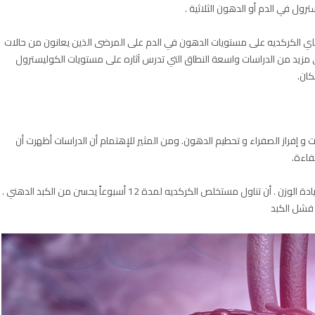
اي الكركديه على مستويات الدهون في الدم على المرضى الذين يعانون من حالات
 مزيد من الدراسات واسعة النطاق التي تدرس آثاره على مستويات الكوليسترول
كان.
ت و إفراز الصفراء و تحطيم الدهون. ومن المثير للإهتمام أن الدراسات أظهرت أن
فاءة.
وجدت إحدى الدراسات التي أجريت على 19 شخصاً يعانون من زيادة الوزن . أن تناول مستخلص الكركديه لمدة 12 أسبوعاً يحسن من الكبد الدهني .
 فشل الكبد