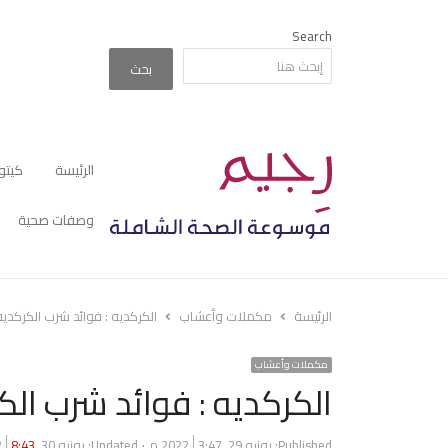
Search
بحث
الرئيسة
كيتو
وصفات صحية
الرئيسة
مكملات وأعشاب
الكركديه : فوائد شرب الكركديه
مكملات وأعشاب
الكركديه : فوائد شرب الك
Published:
يونيو 29, 2022
3:47 م
Updated: يونيو 30, 2022
8:43 ص