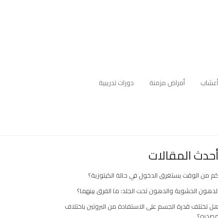
عشاب
أمراض مزمنة
دورات تدريبية
حدث المقالات
م من الوقت يستغرق الدخول في حالة الكيتوزية؟
لدهون الحشوية والدهون تحت الجلد: ما الفرق بينهما؟
ل تختلف قدرة الجسم على الاستفادة من البروتين باختلاف
صدره؟
ارك