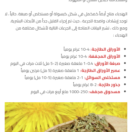
الهندباء متاح أيضاً كمكمل في شكل كبسولة أو مستخلص أو صبغة. حالياً ، لا
توجد إرشادات واضحة للجرعة ، حيث تم إجراء القليل جداً من الأبحاث البشرية.
ومع ذلك ، تشير البيانات المتاحة إلى الجرعات التالية لأشكال مختلفة من
الهندباء :
الأوراق الطازجة:
4-10 غرام يومياً
الأوراق المجففة:
4-10 غرام يومياً
صبغة الأوراق:
0.4-1 ملعقة صغيرة (2-5 مل) ثلاث مرات في اليوم
عصير الأوراق الطازجة:
1 ملعقة صغيرة (5 مل) مرتين يومياً
مستخلص السوائل:
1-2 ملعقة صغيرة (5-10 مل) يومياً
جذور طازجة:
2-8 غرام يومياً
مسحوق مجفف:
250-1000 ملغ أربع مرات في اليوم