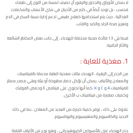
لا يمكن للأوراق والجذور والزهور أن تضيف لمسة من اللون إلى طبقك
فحسب ، بل توجد أيضاً في كثير من الأحيان في شاي الأعشاب والمكملات
الغذائية ، حيث يتم استخدامها كعلاج طبيعي لدعم إدارة نسبة السكر في الدم
وتعزيز صحة الجلد والكبد والقلب.
فيما يلي 13 فائدة صحية محتملة للهندباء ، إلى جانب بعض المخاطر الشائعة
والآثار الجانبية.
1. مغذية للغاية
:
من الجذر إلى الزهرة ، الهندباء نباتات مغذية للغاية محملة بالفيتامينات
والمعادن والألياف. يمكن أن تؤكل خضار مطبوخة أو نيئة وهي مصدر ممتاز
للفيتامينات
A
و
C
و
K
. كما أنها تحتوي على فيتامين E وحمض الفوليك
وكميات صغيرة من فيتامينات ب الأخرى.
علاوة على ذلك ، توفر كمية كبيرة من العديد من المعادن ، بما في ذلك
الحديد والكالسيوم والمغنيسيوم والبوتاسيوم.
جذر الهندباء غني بالأنسولين الكربوهيدراتي ، وهو نوع من الألياف القابلة