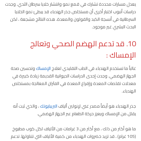
يعدل مسارات محددة تشارك في قمع نمو وانتشار خلايا سرطان الثدي. وجدت
دراسات أنبوب اختبار أخرى أن مستخلص جذر الهندباء قد يبطئ نمو الخلايا
السرطانية في أنسجة الكبد والقولون والمعدة. هذه النتائج مشجعة ، لكن
البحث البشري غير موجود.
10. قد تدعم الهضم الصحي وتعالج
الإمساك
:
غالباً ما تستخدم الهندباء في الطب التقليدي لعلاج
الإمساك
وتحسين صحة
الجهاز الهضمي. وجدت إحدى الدراسات الحيوانية القديمة زيادة كبيرة في
معدلات تقلصات المعدة وإفراغ المعدة في الفئران المعالجة بمستخلص
الهندباء.
جذر الهندباء هو أيضاً مصدر غني لإنولين ألياف
البريبايوتك
، والذي ثبت أنه
يقلل من الإمساك ويعزز حركة الطعام عبر الجهاز الهضمي.
ما هو أكثر من ذلك ، مع أكثر من 3 غرامات من الألياف لكل كوب مطبوخ
(105 غرام) ، قد تزيد خضروات الهندباء من كمية الألياف التي تتناولها. تدعم