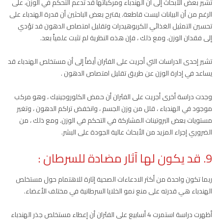
تشير بعض الأبحاث إلى أن الهندباء ومركباتها قد تدعم التحكم في الوزن، على
الرغم من أن البيانات ليست قاطعة. يقترح بعض الباحثين أن قدرة الهندباء على
تحسين التمثيل الغذائي للكربوهيدرات وتقليل امتصاص الدهون قد تؤدي
إلى فقدان الوزن. ومع ذلك ، فإن هذه النظرية لم تثبت علمياً بعد.
تشير إحدى الدراسات التي أجريت على الفئران أيضاً إلى أن مستخلص الهندباء قد
يساعد في إدارة الوزن عن طريق تقليل امتصاص الدهون .
وجدت دراسة أخرى أجريت على الفئران أن حمض الكلوروجينيك ، وهو مركب
موجود في الهندباء ، قلل من وزن الجسم ، وانخفض تراكم الدهون ، وتغير
مستويات بعض البروتينات المشاركة في التحكم في الوزن. ومع ذلك ، من
الضروري إجراء المزيد من الأبحاث عالية الجودة على البشر.
9. قد يكون لها آثار مضادة للسرطان :
ربما تكون واحدة من أكثر الادعاءات الصحية إثارة للاهتمام حول مستخلص
الهندباء هي قدرته على منع نمو الخلايا السرطانية في مختلف الأعضاء.
أظهرت دراسة استمرت 4 أسابيع على الفئران أن إعطاء مستخلص جذر الهندباء