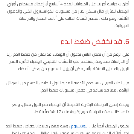
أظهرت دراسة أجريت على الحيوانات لمدة 4 أسابيع أن إعطاء مستخلص أوراق
الهندباء للفئران قلل بشكل كبير من مستويات الكوليسترول الكلي والدهون
الثلاثية. ومع ذلك ، تقتصر الأبحاث الحالية على أنابيب الاختبار والدراسات
الحيوانية.
6. قد تخفض ضغط الدم
:
على الرغم من أن بعض الناس يدعون أن الهندباء قد تقلل من ضغط الدم ، إلا
أن الدراسات محدودة. يستخدم طب الأعشاب التقليدي الهندباء لتأثيره المدر
للبول بناء على الاعتقاد بأنه يمكن أن يزيل السموم من بعض الأعضاء.
في الطب الغربي ، تستخدم الأدوية المدرة للبول لتخليص الجسم من السوائل
الزائدة ، مما قد يساعد في خفض مستويات ضغط الدم.
وجدت إحدى الدراسات البشرية القديمة أن الهندباء مدر للبول فعال. ومع
ذلك ، كانت هذه الدراسة موجزة وشملت 17 شخصاً فقط.
تحتوي الهندباء أيضاً على
البوتاسيوم
، وهو معدن مرتبط بانخفاض ضغط الدم
لدى أولئك الذين لديهم مستويات مرتفعة سابقاً. وبالتالي ، قد يكون لهذا