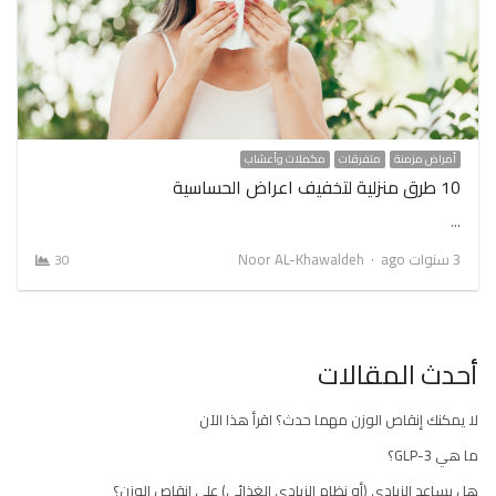
أمراض مزمنة
متفرقات
مكملات وأعشاب
10 طرق منزلية لتخفيف اعراض الحساسية
…
Author
3 سنوات ago
Noor AL-Khawaldeh
30
أحدث المقالات
لا يمكنك إنقاص الوزن مهما حدث؟ اقرأ هذا الآن
ما هي GLP-3؟
هل يساعد الزبادي (أو نظام الزبادي الغذائي) على إنقاص الوزن؟