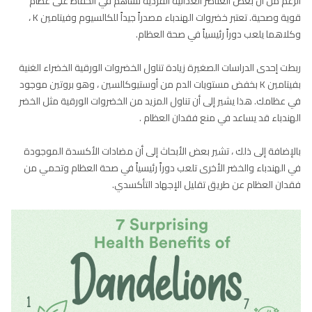
الرغم من أن بعض العناصر الغذائية الفردية تساهم في الحفاظ على عظام
قوية وصحية. تعتبر خضروات الهندباء مصدراً جيداً للكالسيوم وفيتامين K ،
وكلاهما يلعب دوراً رئيسياً في صحة العظام.
ربطت إحدى الدراسات الصغيرة زيادة تناول الخضروات الورقية الخضراء الغنية
بفيتامين K بخفض مستويات الدم من أوستيوكالسين ، وهو بروتين موجود
في عظامك. هذا يشير إلى أن تناول المزيد من الخضروات الورقية مثل الخضر
الهندباء قد يساعد في منع فقدان العظام .
بالإضافة إلى ذلك ، تشير بعض الأبحاث إلى أن مضادات الأكسدة الموجودة
في الهندباء والخضر الأخرى تلعب دوراً رئيسياً في صحة العظام وتحمي من
فقدان العظام عن طريق تقليل الإجهاد التأكسدي.