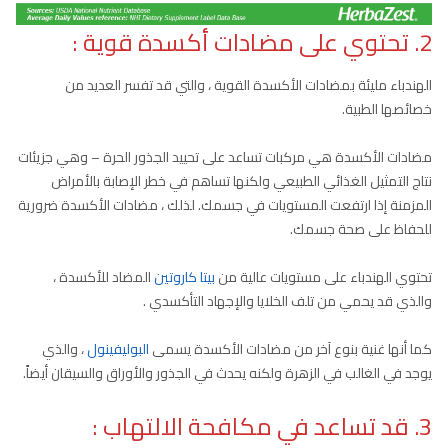
2. تحتوي على مضادات أكسدة قوية
:
الهندباء مليئة بمضادات الأكسدة القوية ، والتي قد تفسر العديد من
خصائصها الطبية.
مضادات الأكسدة هي مركبات تساعد على تحييد الجذور الحرة – وهي جزيئات
نتاج التمثيل الغذائي الطبيعي ولكنها تساهم في خطر الإصابة بالأمراض
المزمنة إذا ارتفعت المستويات في جسمك. لذلك ، مضادات الأكسدة ضرورية
للحفاظ على صحة جسمك.
تحتوي الهندباء على مستويات عالية من
بيتا كاروتين
المضاد للأكسدة ،
والذي قد يحمي من تلف الخلايا والإجهاد التأكسدي .
كما أنها غنية بنوع آخر من مضادات الأكسدة يسمى
البوليفينول
، والذي
يوجد في الغالب في الزهرة ولكنه يحدث في الجذور والأوراق والسيقان أيضاً.
3. قد تساعد في مكافحة الالتهاب
: