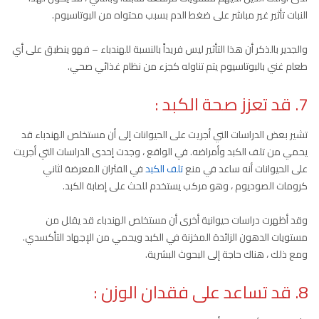
النبات تأثير غير مباشر على ضغط الدم بسبب محتواه من البوتاسيوم.
والجدير بالذكر أن هذا التأثير ليس فريداً بالنسبة للهندباء – فهو ينطبق على أي
طعام غني بالبوتاسيوم يتم تناوله كجزء من نظام غذائي صحي.
7. قد تعزز صحة الكبد
:
تشير بعض الدراسات التي أجريت على الحيوانات إلى أن مستخلص الهندباء قد
يحمي من تلف الكبد وأمراضه. في الواقع ، وجدت إحدى الدراسات التي أجريت
على الحيوانات أنه ساعد في منع
تلف الكبد
في الفئران المعرضة لثاني
كرومات الصوديوم ، وهو مركب يستخدم للحث على إصابة الكبد.
وقد أظهرت دراسات حيوانية أخرى أن مستخلص الهندباء قد يقلل من
مستويات الدهون الزائدة المخزنة في الكبد ويحمي من الإجهاد التأكسدي.
ومع ذلك ، هناك حاجة إلى البحوث البشرية.
8. قد تساعد على فقدان الوزن
: