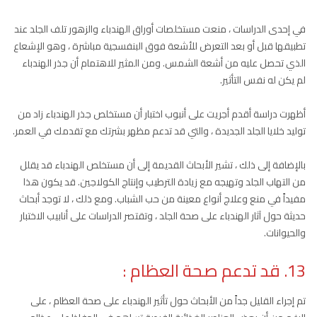
في إحدى الدراسات ، منعت مستخلصات أوراق الهندباء والزهور تلف الجلد عند
تطبيقها قبل أو بعد التعرض للأشعة فوق البنفسجية مباشرة ، وهو الإشعاع
الذي تحصل عليه من أشعة الشمس. ومن المثير للاهتمام أن جذر الهندباء
لم يكن له نفس التأثير.
أظهرت دراسة أقدم أجريت على أنبوب اختبار أن مستخلص جذر الهندباء زاد من
توليد خلايا الجلد الجديدة ، والتي قد تدعم مظهر بشرتك مع تقدمك في العمر.
بالإضافة إلى ذلك ، تشير الأبحاث القديمة إلى أن مستخلص الهندباء قد يقلل
من التهاب الجلد وتهيجه مع زيادة الترطيب وإنتاج الكولاجين. قد يكون هذا
مفيداً في منع وعلاج أنواع معينة من حب الشباب. ومع ذلك ، لا توجد أبحاث
حديثة حول آثار الهندباء على صحة الجلد ، وتقتصر الدراسات على أنابيب الاختبار
والحيوانات.
13. قد تدعم صحة العظام :
تم إجراء القليل جداً من الأبحاث حول تأثير الهندباء على صحة العظام ، على