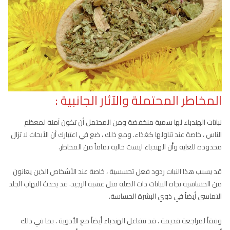
المخاطر المحتملة والآثار الجانبية :
نباتات الهندباء لها سمية منخفضة ومن المحتمل أن تكون آمنة لمعظم
الناس ، خاصة عند تناولها كغذاء. ومع ذلك ، ضع في اعتبارك أن الأبحاث لا تزال
محدودة للغاية وأن الهندباء ليست خالية تماماً من المخاطر.
قد يسبب هذا النبات ردود فعل تحسسية ، خاصة عند الأشخاص الذين يعانون
من الحساسية تجاه النباتات ذات الصلة مثل عشبة الرجيد. قد يحدث التهاب الجلد
التماسي أيضاً في ذوي البشرة الحساسة.
وفقاً لمراجعة قديمة ، قد تتفاعل الهندباء أيضاً مع الأدوية ، بما في ذلك