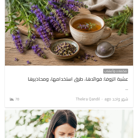
مكملات وأعشاب
عشبة الزوفا: فوائدها، طرق استخدامها، ومحاذيرها
…
Author
شهر واحد ago
Thekra Qandil
78