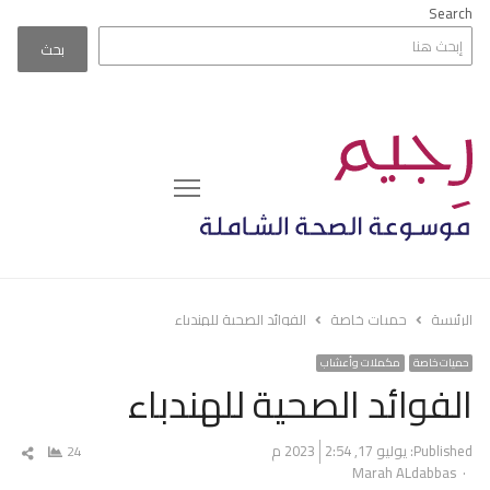
Search
بحث
Menu
الرئيسة
حميات خاصة
الفوائد الصحية للهندباء
حميات خاصة
مكملات وأعشاب
الفوائد الصحية للهندباء
Published:
يوليو 17, 2023
2:54 م
24
شار
Author
Marah ALdabbas
المق