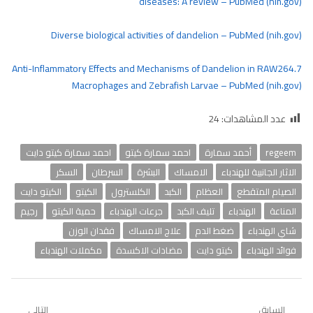
diseases: A review – PubMed (nih.gov)
Diverse biological activities of dandelion – PubMed (nih.gov)
Anti-Inflammatory Effects and Mechanisms of Dandelion in RAW264.7
Macrophages and Zebrafish Larvae – PubMed (nih.gov)
عدد المشاهدات:
24
regeem
أحمد سمارة
احمد سمارة كيتو
احمد سمارة كيتو دايت
الاثار الجانبية للهندباء
الامساك
البشرة
السرطان
السكر
الصيام المتقطع
العظام
الكبد
الكلسترول
الكيتو
الكيتو دايت
المناعة
الهندباء
تليف الكبد
جرعات الهندباء
حمية الكيتو
رجيم
شاي الهندباء
ضغط الدم
علاج الامساك
فقدان الوزن
فوائد الهندباء
كيتو دايت
مضادات الاكسدة
مكملات الهندباء
تصفّح
السابق
التالي