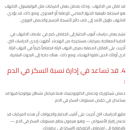
قد تقلل من الالتهاب ، وذلك بفضل بعض المركبات مثل البوليفينول. الالتهاب
هو استجابة طبيعية للجهاز المناعي للإصابة أو العدوى. ومع ذلك، قد يؤدي
الالتهاب طويل الأمد إلى تلف دائم لأنسجة الجسم والحمض النووي.
تشير بعض دراسات أنبوب الاختبار إلى انخفاض كبير في علامات الالتهاب في
الخلايا المعالجة بمركبات مستخرجة من الهندباء. أظهرت إحدى الدراسات التي
أجريت على الفئران المصابة بمرض التهاب الرئة انخفاضاً كبيراً في التهاب الرئة
لدى أولئك الذين تلقوا الهندباء. ومع ذلك ، هناك حاجة إلى البحوث البشرية.
4. قد تساعد في إدارة نسبة السكر في الدم
:
حمض شيكوريك وحمض الكلوروجينيك هما مركبان نشطان بيولوجيا فيها قد
يساعدان في خفض مستويات السكر في الدم.
تظهر الدراسات التي أجريت على أنابيب الاختبار والحيوانات أن هذه المركبات قد
تحسن إفراز الأنسولين — وهو هرمون ينظم مستويات السكر في الدم —
بالإضافة إلى امتصاص الجلوكوز (السكر) في عضلاتك.