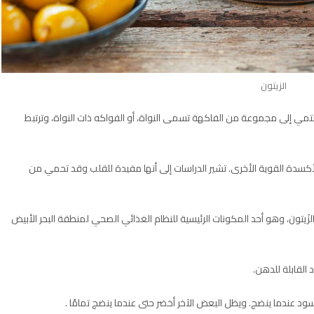
الزيتون
تنتمي إلى مجموعة من الفاكهة تسمى النواة، أو الفواكه ذات النواة، وترتبط
 نسبة عالية جدًا من فيتامين E ومضادات الأكسدة القوية الأخرى. تشير الدراسات إلى أنها مفيدة للقلب وقد تحمي من
لزَيتون، وهو أحد المكونات الرئيسية للنظام الغذائي الصحي لمنطقة البحر الأبيض
 القابلة للدهن.
أسود عندما ينضج. ويظل البعض الآخر أخضر حتى عندما ينضج تمامًا .