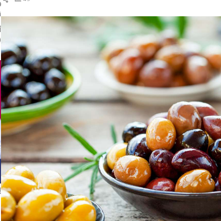
ال
ن
(
إ