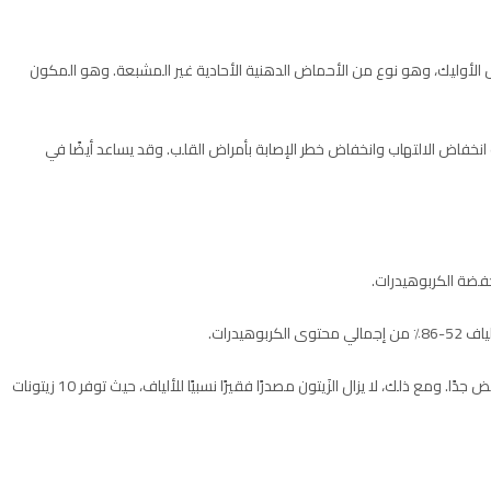
ون، 74% منها عبارة عن حمض الأوليك، وهو نوع من الأحماض الدهنية الأحادية غير المشبعة. وهو المكون
انخفاض الالتهاب وانخفاض خطر الإصابة بأمراض القلب. وقد يساعد أيضًا في
يدرات.
وبالتالي فإن صافي محتوى الكربوهيدرات القابلة للهضم منخفض جدًا. ومع ذلك، لا يزال الزَيتون مصدرًا فقيرًا نسبيًا للألياف، حيث توفر 10 زيتونات