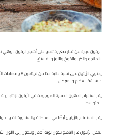
الزيتون عبارة عن ثمار صغيرة تنمو على أشجار الزيتون . وهي 
بالمانجو والكرز والخوخ واللوز والفستق.
يحتوي الزَيتون على
هشاشة العظام والسرطان.
يتم استخراج الدهون الصحية الموجودة في الزَيتون لإنتاج زيت ا
المتوسط.
يتم الاستمتاع بالزَيتون أيضًا في السلطات والسندويشات والمواد
بعض الزَيتون غير الناضج يكون لونه أخضر ويتحول إلى اللون ال