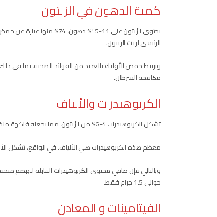
كمية الدهون في الزيتون
يحتوي الزَيتون على 11-15% ده
الرئيسي لزيت الزَيتون.
ويرتبط حمض الأوليك بالعديد من الفوائد الصحية، بما في ذلك 
مكافحة السرطان.
الكربوهيدرات والألياف
تشكل الكربوهيدرات 4-6% من الزَيتون، مما يجعله فاكهة منخفضة الكربوهيدرات.
معظم هذه الكربوهيدرات هي الألياف. في الواقع، تشكل الألياف 52-86٪ من إجمالي محتوى الكربوه
حوالي 1.5 جرام فقط.
الفيتامينات و المعادن