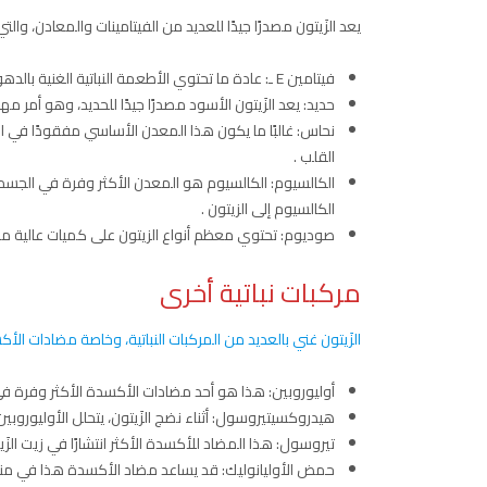
يعد الزَيتون مصدرًا جيدًا للعديد من الفيتامينات والمعادن، وا
فيتامين E ـ: عادة ما تحتوي الأطعمة النباتية الغنية بالدهون على كميات عالية من مضادات الأكسدة القوية هذه.
حديد: يعد الزَيتون الأسود مصدرًا جيدًا للحديد، وهو أمر مه
نحاس: غالبًا ما يكون هذا المعدن الأساسي مفقودًا في ا
القلب .
الكالسيوم: الكالسيوم هو المعدن الأكثر وفرة في الج
الكالسيوم إلى الزيتون .
صوديوم: تحتوي معظم أنواع الزيتون على كميات عالية من
مركبات نباتية أخرى
الزَيتون غني بالعديد من المركبات النباتية، وخاصة مضادات الأ
أوليوروبين: هذا هو أحد مضادات الأكسدة الأكثر وفرة في الز
هيدروكسيتيروسول: أثناء نضج الزَيتون، يتحلل الأوليوروب
تيروسول: هذا المضاد للأكسدة الأكثر انتشارًا في زيت الزَ
حمض الأوليانوليك: قد يساعد مضاد الأكسدة هذا في منع ت