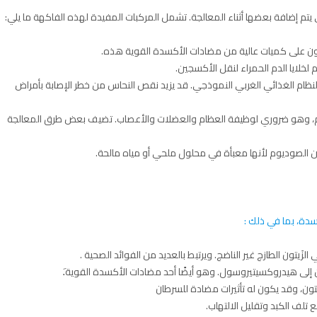
لتي يتم إضافة بعضها أثناء المعالجة. تشمل المركبات المفيدة لهذه الفاكهة ما يلي:
م لخلايا الدم الحمراء لنقل الأكسجين.
لنظام الغذائي الغربي النموذجي. قد يزيد نقص النحاس من خطر الإصابة بأمراض
سم، وهو ضروري لوظيفة العظام والعضلات والأعصاب. تضيف بعض طرق المعالجة
 الصوديوم لأنها معبأة في محلول ملحي أو مياه مالحة.
كسدة، بما في ذلك :
َيتون الطازج غير الناضج. ويرتبط بالعديد من الفوائد الصحية .
ين إلى هيدروكسيتيروسول. وهو أيضًا أحد مضادات الأكسدة القوية.َ
يتون، وقد يكون له تأثيرات مضادة للسرطان
لف الكبد وتقليل الالتهاب.