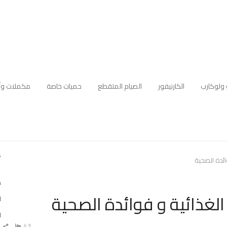
 ولوكارب
الكارنيفور
الصيام المتقطع
حميات خاصة
مكملات وأ
أ
ائدة الصحية
د
لغذائية و فوائدة الصحية
ا
ا
43
ش