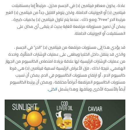
عادة ، يكون معظم فيتامين (د) في الجسم مخزن ، مرتبطاً إما بمستقبلات
فيتامين (د) أو البروتينات الحاملة. ولكن يتوفر القليل جداً من فيتامين (د) الغير
مرتبط الحر “Free”. ومع ذلك ، عندما يتم تناول فيتامين (د) بكميات كبيرة ،
يمكن أن تصبح مستوياته مرتفعة للغاية بحيث لا يتبقى أي مكان على
المستقبلات أو البروتينات الحاملة.
قد يؤدي هذا إلى مستويات مرتفعة من فيتامين (د) “الحر” في الجسم ،
والذي قد ينتقل داخل الخلايا ويطغى على عمليات الإشارات المتأثرة. واحدة
من عمليات الإشارات الرئيسية لها علاقة بزيادة امتصاص الكالسيوم من الجهاز
الهضمي. نتيجة لذلك ، فإن الأعراض الرئيسية لسمية فيتامين (د) هي فرط
كالسيوم الدم ، أو ارتفاع مستويات الكالسيوم في الدم. يمكن أن تسبب
مستويات الكالسيوم المرتفعة أعراضاً مختلفة ، ويمكن أن يرتبط الكالسيوم
أيضاً بالأنسجة الأخرى ويتلفها. وهذا يشمل
الكلى
.