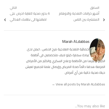
تصفّح
السابق
التالي
Previous
أشهر خرافات التغذية والاوهام
Next
6 بذور صحية للغاية احرص على
المقالات
post:
post:
المنتشرة بين الناس
اضافتها الى نظامك الغذائي
Marah ALdabbas
اخصائية التغذية العلاجية مرح الدباس ، اعمل لدى
عيادة سمارة كيتو لايف متخصصين في أنظمة
الكيتو وغيرها من الأنظمة وعلاج السكري والكثير من الأمراض
المزمنة هدفنا دائماً صحة المريض وإيصال علمنا للجميع لعيش
حياة صحية خالية من أي أمراض
→
View all posts by Marah ALdabbas
You may also like...