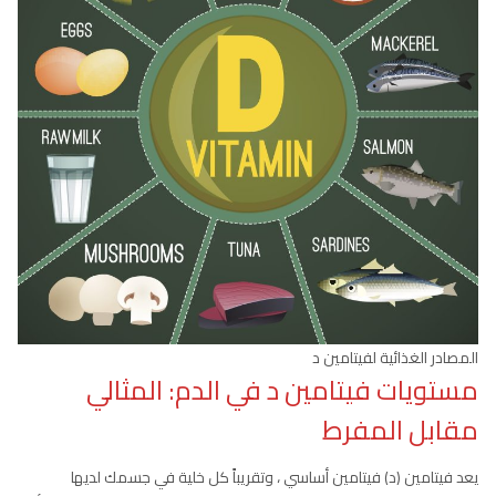
المصادر الغذائية لفيتامين د
مستويات فيتامين د في الدم: المثالي
مقابل المفرط
يعد فيتامين (د) فيتامين أساسي ، وتقريباً كل خلية في جسمك لديها