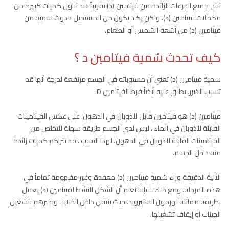
تنتج جميع الجرعات الزائدة من فيتامين (د) تقريباً عند تناول كميات كبيرة من
مكملات فيتامين (د). ولكن يكاد يكون من المستحيل حدوث سمية من
فيتامين (د) من أشعة الشمس أو الطعام.
كيف تحدث سُمية فيتامين د ؟
سمية فيتامين (د) تعني أن مستوياته في الجسم مرتفعة لدرجة أنها قد
تسبب الضرر. يطلق عليه أيضاً فرط الفيتامين D.
فيتامين (د) هو فيتامين قابل للذوبان في الدهون. على عكس الفيتامينات
القابلة للذوبان في الماء ، ليس لدى الجسم طريقة سهلة للتخلص من
الفيتامينات القابلة للذوبان في الدهون. لهذا السبب ، قد تتراكم كميات زائدة
منه داخل الجسم.
الآلية الدقيقة وراء سُمية فيتامين (د) معقدة وغير مفهومة تماماً في
هذه المرحلة. ومع ذلك ، فإننا نعلم أن الشكل النشط لفيتامين (د) يعمل
بطريقة مماثلة لهرمون الستيرويد. حيث ينتقل داخل الخلايا ، ويخبرهم بتشغيل
الجينات أو إيقاف تشغيلها.