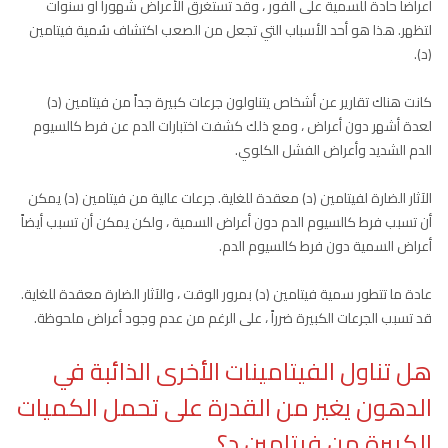
أعراضاً حادة للسمية على الفور ، وقد تستغرق الأعراض شهوراً أو سنوات
لتظهر. هذا هو أحد الأسباب التي تجعل من الصعب اكتشاف سُمية فيتامين
(د).
كانت هناك تقارير عن أشخاص يتناولون جرعات كبيرة جداً من فيتامين (د)
لعدة أشهر دون أعراض ، ومع ذلك كشفت اختبارات الدم عن فرط كالسيوم
الدم الشديد وأعراض الفشل الكلوي.
الآثار الضارة لفيتامين (د) معقدة للغاية. جرعات عالية من فيتامين (د) يمكن
أن تسبب فرط كالسيوم الدم دون أعراض السمية ، ولكن يمكن أن تسبب أيضاً
أعراض السمية دون فرط كالسيوم الدم.
عادة ما تتطور سمية فيتامين (د) بمرور الوقت ، والآثار الضارة معقدة للغاية.
قد تسبب الجرعات الكبيرة ضرراً ، على الرغم من عدم وجود أعراض ملحوظة.
هل تناول الفيتامينات الأخرى الذائبة في
الدهون يغير من القدرة على تحمل الكميات
الكبيرة من فيتامين د؟