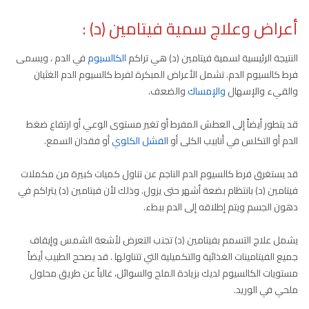
أعراض وعلاج سمية فيتامين (د) :
النتيجة الرئيسية لسمية فيتامين (د) هي تراكم
الكالسيوم
في الدم ، ويسمى
فرط كالسيوم الدم. تشمل الأعراض المبكرة لفرط كالسيوم الدم الغثيان
والقيء والإسهال
والإمساك
والضعف.
قد يتطور أيضاً إلى العطش المفرط أو تغير مستوى الوعي أو ارتفاع ضغط
الدم أو التكلس في أنابيب الكلى أو ا
لفشل الكلوي
أو فقدان السمع.
قد يستغرق فرط كالسيوم الدم الناجم عن تناول كميات كبيرة من مكملات
فيتامين (د) بانتظام بضعة أشهر حتى يزول. وذلك لأن فيتامين (د) يتراكم في
دهون الجسم ويتم إطلاقه إلى الدم ببطء.
يشمل علاج التسمم بفيتامين (د) تجنب التعرض لأشعة الشمس وإيقاف
جميع الفيتامينات الغذائية والتكميلية التي تتناولها . قد يصحح الطبيب أيضاً
مستويات الكالسيوم لديك بزيادة الملح والسوائل، غالباً عن طريق محلول
ملحي في الوريد.