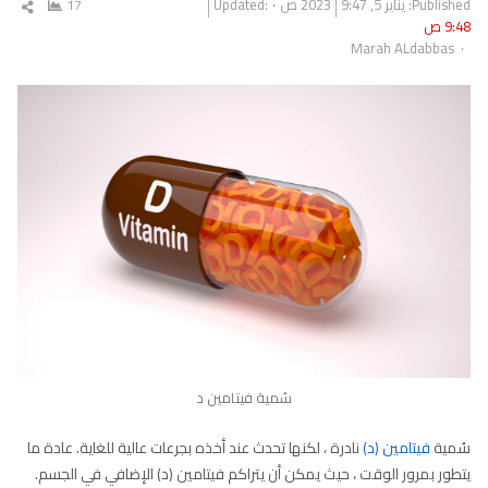
Published:
يناير 5, 2023
9:47 ص
Updated:
17
شار
9:48 ص
المق
Author
Marah ALdabbas
سُمية فيتامين د
سُمية
فيتامين (د)
نادرة ، لكنها تحدث عند أخذه بجرعات عالية للغاية. عادة ما
يتطور بمرور الوقت ، حيث يمكن أن يتراكم فيتامين (د) الإضافي في الجسم.