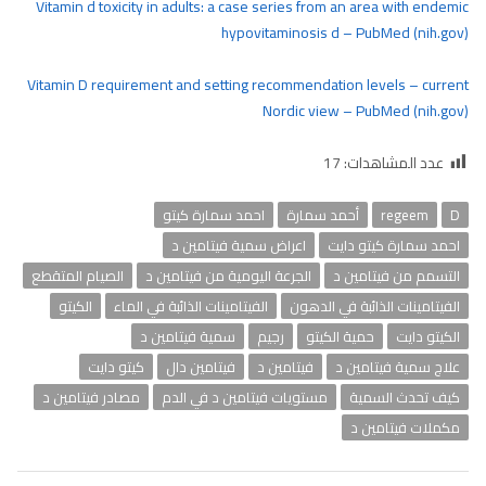
Vitamin d toxicity in adults: a case series from an area with endemic
hypovitaminosis d – PubMed (nih.gov)
Vitamin D requirement and setting recommendation levels – current
Nordic view – PubMed (nih.gov)
عدد المشاهدات:
17
D
regeem
أحمد سمارة
احمد سمارة كيتو
احمد سمارة كيتو دايت
اعراض سمية فيتامين د
التسمم من فيتامين د
الجرعة اليومية من فيتامين د
الصيام المتقطع
الفيتامينات الذائبة في الدهون
الفيتامينات الذائبة في الماء
الكيتو
الكيتو دايت
حمية الكيتو
رجيم
سمية فيتامين د
علاج سمية فيتامين د
فيتامين د
فيتامين دال
كيتو دايت
كيف تحدث السمية
مستويات فيتامين د في الدم
مصادر فيتامين د
مكملات فيتامين د