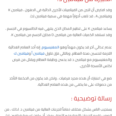
وقد افترض أن اثنين من الفيتامينات الأخرى الذائبة في الدهون ، فيتامين K
وفيتامين A ، قد تلعب أدواراً مهمة في سمية فيتامين (د).
يساعد فيتامين K على تنظيم المكان الذي ينتهي فيه الكالسيوم في الجسم ،
وقد تستنفد الكميات العالية من فيتامين D مخازن الجسم من فيتامين K.
عنصر غذائي آخر قد يكون مهماً وهو
المغنيسيوم
. إنه أحد العناصر الغذائية
اللازمة لتحسين صحة العظام. وبالتالي فإن تناول
فيتامين أ
و
فيتامين ك
والمغنيسيوم مع فيتامين د قد يحسن وظيفة العظام ويقلل من فرص
تكلس الأنسجة الأخرى.
ضع في اعتبارك أن هذه مجرد فرضيات ، ولكن قد يكون من الحكمة التأكد
من حصولك على ما يكفي من هذه العناصر الغذائية.
رسالة توضيحية :
يستجيب الناس بشكل مختلف تماماً للجرعات العالية من فيتامين د. لذلك ، من
الصعب تقييم الجرعات الآمنة وغير الآمنة. يمكن أن يكون لسمية فيتامين (د)