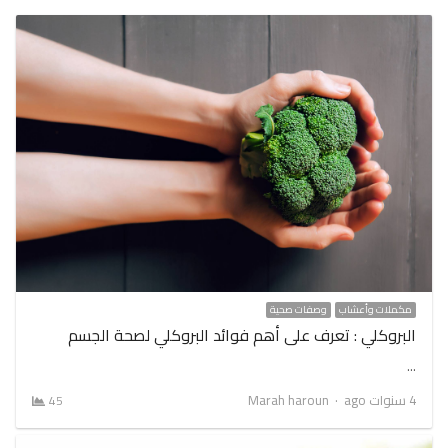
مكملات وأعشاب
وصفات صحية
البروكلي : تعرف على أهم فوائد البروكلي لصحة الجسم
…
Author
4 سنوات ago
Marah haroun
45