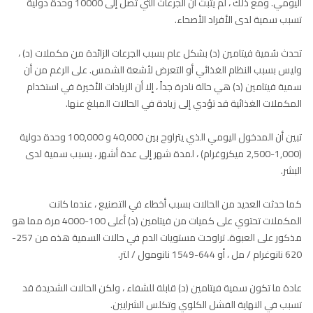
اليومي. ومع ذلك ، لم يثبت أن الجرعات التي تصل إلى 10000 وحدة دولية
تسبب سمية لدى الأفراد الأصحاء.
تحدث سُمية فيتامين (د) بشكل عام بسبب الجرعات الزائدة من مكملات (د) ،
وليس بسبب النظام الغذائي أو التعرض لأشعة الشمس. على الرغم من أن
سمية فيتامين (د) هي حالة نادرة جداً ، إلا أن الزيادات الأخيرة في استخدام
المكملات الغذائية قد تؤدي إلى زيادة في الحالات المبلغ عنها.
تبين أن المدخول اليومي الذي يتراوح بين 40,000 و 100,000 وحدة دولية
(1,000-2,500 ميكروغرام) ، لمدة شهر إلى عدة أشهر ، يسبب سمية لدى
البشر.
كما حدثت العديد من الحالات بسبب أخطاء في التصنيع ، عندما كانت
المكملات تحتوي على كميات من فيتامين (د) أعلى 100-4000 مرة مما هو
مذكور على العبوة. تراوحت مستويات الدم في حالات السمية هذه من 257-
620 نانوغرام / مل ، أو 644-1549 نانومول / لتر.
عادة ما تكون سمية فيتامين (د) قابلة للشفاء ، ولكن الحالات الشديدة قد
تسبب في النهاية الفشل الكلوي وتكلس الشرايين.