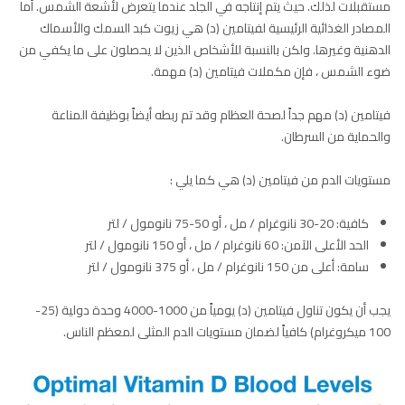
مستقبلات لذلك. حيث يتم إنتاجه في الجلد عندما يتعرض لأشعة الشمس. أما
المصادر الغذائية الرئيسية لفيتامين (د) هي زيوت كبد السمك والأسماك
الدهنية وغيرها. ولكن بالنسبة للأشخاص الذين لا يحصلون على ما يكفي من
ضوء الشمس ، فإن مكملات فيتامين (د) مهمة.
فيتامين (د) مهم جداً لصحة العظام وقد تم ربطه أيضاً بوظيفة المناعة
والحماية من السرطان.
مستويات الدم من فيتامين (د) هي كما يلي :
كافية: 20-30 نانوغرام / مل ، أو 50-75 نانومول / لتر
الحد الأعلى الآمن: 60 نانوغرام / مل ، أو 150 نانومول / لتر
سامة: أعلى من 150 نانوغرام / مل ، أو 375 نانومول / لتر
يجب أن يكون تناول فيتامين (د) يومياً من 1000-4000 وحدة دولية (25-
100 ميكروغرام) كافياً لضمان مستويات الدم المثلى لمعظم الناس.