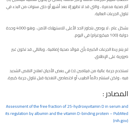
آثار صحية مدمرة ، والتي قد لا تظهر إلا بعد أشهر أو حتى سنوات من البدء في
تناول الجرعات العالية.
بشكل عام ، لا يوصى بتجاوز الحد الأعلى للاستهلاك الآمن ، وهو 4000 وحدة
دولية (100 ميكروغرام) في اليوم.
لم يتم ربط الجرعات الكبيرة بأي فوائد صحية إضافية ، وبالتالي قد تكون غير
ضرورية على الإطلاق.
تستخدم جرعة عالية من فيتامين (د) في بعض الأحيان لعلاج النقص الشديد
فيه ، ولكن استشر دائماً الطبيب أو اختصاصي التغذية قبل تناول جرعة كبيرة.
المصادر :
Assessment of the free fraction of 25-hydroxyvitamin D in serum and
its regulation by albumin and the vitamin D-binding protein – PubMed
(nih.gov)