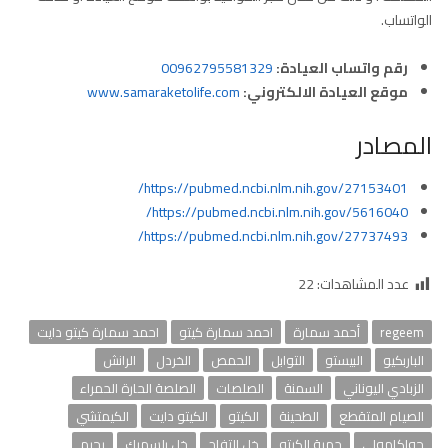
الواتساب.
رقم واتساب العيادة:
00962795581329
موقع العيادة الالكتروني:
www.samaraketolife.com
المصادر
https://pubmed.ncbi.nlm.nih.gov/27153401/
https://pubmed.ncbi.nlm.nih.gov/5616040/
https://pubmed.ncbi.nlm.nih.gov/27737493/
عدد المشاهدات:
22
regeem
أحمد سمارة
احمد سمارة كيتو
احمد سمارة كيتو دايت
الباربكيو
البيستو
التوابل
الحمص
الخردل
الرانش
الزبادي اليوناني
السمنة
الصلصات
الصلصة الحارة الحمراء
الصيام المتقطع
الطحينة
الكيتو
الكيتو دايت
الكيمتشي
جواكامولي
حمية الكيتو
خل التفاح
خل بلسميك
رجيم