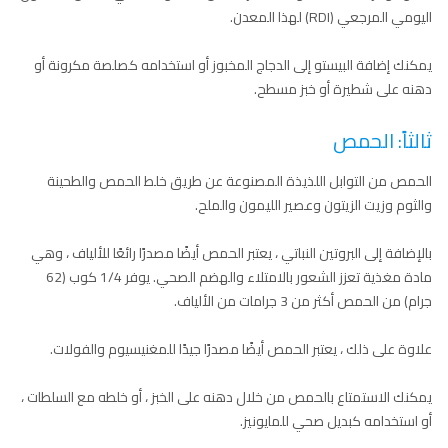
اليومي المرجعي (RDI) لهذا المعدن.
يمكنك إضافة البيستو إلى الدجاج المخبوز أو استخدامه كصلصة مكرونة أو
دهنه على شطيرة أو خبز مسطح.
ثالثاً: الحمص
الحمص من التوابل اللذيذة المصنوعة عن طريق خلط الحمص والطحينة
والثوم وزيت الزيتون وعصير الليمون والملح.
بالإضافة إلى البروتين النباتي ، يعتبر الحمص أيضًا مصدرًا رائعًا للألياف ، وهي
مادة مغذية تعزز الشعور بالامتلاء والهضم الصحي. يوفر 1/4 كوب (62
جرام) من الحمص أكثر من 3 جرامات من الألياف.
علاوة على ذلك ، يعتبر الحمص أيضًا مصدرًا جيدًا للمغنيسيوم والفولات.
يمكنك الاستمتاع بالحمص من خلال دهنه على الخبز ، أو خلطه مع السلطات ،
أو استخدامه كبديل صحي للمايونيز.