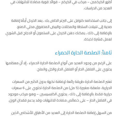
أظهر الكركمين – مركب في الكركم – فوائد قوية مضادة للالتهابات في
العديد من الدراسات.
إلى جانب استخدامه كتوابل على البرغر الخاص بك ، يعد الخردل أيضًا إضافة
صحية إلى تتبيلات السلطة والمخللات والبيض المخفوق محلي الصنع.
بالإضافة إلى ذلك ، يمكنك دهن الخردل على السلمون أو الدجاج قبل الشوي
لعمل قشرة لذيذة.
ثامناً: الصلصة الحارة الحمراء
على الرغم من وجود العديد من أنواع الصلصة الحارة الحمراء ، إلا أن معظمها
يحتوي على الفلفل الحار أو الفلفل الحار والخل والملح.
تعتبر الصلصة الحارة طريقة رائعة لإضافة نكهة بدون الكثير من السعرات
الحرارية. ملعقة صغيرة (5 مل) من الصلصة الحارة تحتوي على 6 سعرات
حرارية فقط. بالإضافة إلى ذلك ، يحتوي الكابسيسين – وهو مركب موجود
في الفلفل الحار – على خصائص مضادة للالتهابات وقد يدعم فقدان الوزن.
من السهل إضافة الصلصة الحارة إلى العديد من الأطباق للأشخاص الذين