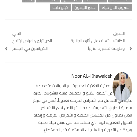
سيروب البان كيك
عصير الليمون
كيتو دايت
تصفّح
السابق
التالي
Previous
الكاتشب: تعرف على آثاره الجانبية
Next
الكرياتينين: اعراض ارتفاع
المقالات
post:
post:
وطريقة تحضيره منزلياً
الكرياتينين في الجسم
Noor AL-Khawaldeh
اخصائية التغذية العلاجية نور الخوالدة متخصصة
في أنظمة الكيتو و الحميات قليلة النشويات، بخبرة
عالية في التعامل مع الأمراض المزمنة تغذوياً. أعمل في مركز
سمارة للحلول التغذوية ، هدفنا نشر الأمل لدى الأشخاص
الذين يعانون من المشاكل الصحية و الأمراض المزمنة و إيجاد
الحلول التغذوية لهم التي تساعدهم على عيش حياة صحية
بعيدة عن الأدوية و العلاجات المستمرة قدر المستطاع.