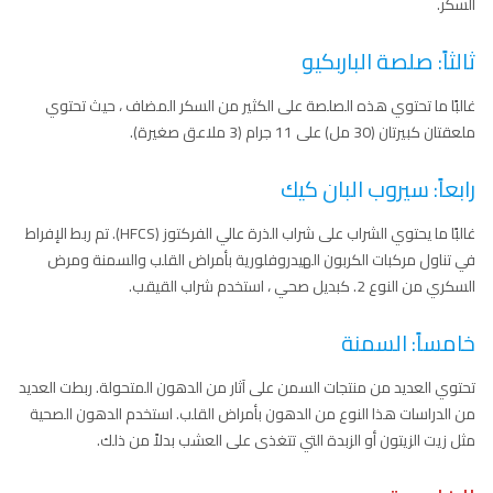
السكر.
ثالثاً: صلصة الباربكيو
غالبًا ما تحتوي هذه الصلصة على الكثير من السكر المضاف ، حيث تحتوي
ملعقتان كبيرتان (30 مل) على 11 جرام (3 ملاعق صغيرة).
رابعاً: سيروب البان كيك
غالبًا ما يحتوي الشراب على شراب الذرة عالي الفركتوز (HFCS). تم ربط الإفراط
في تناول مركبات الكربون الهيدروفلورية بأمراض القلب والسمنة ومرض
السكري من النوع 2. كبديل صحي ، استخدم شراب القيقب.
خامساً: السمنة
تحتوي العديد من منتجات السمن على آثار من الدهون المتحولة. ربطت العديد
من الدراسات هذا النوع من الدهون بأمراض القلب. استخدم الدهون الصحية
مثل زيت الزيتون أو الزبدة التي تتغذى على العشب بدلاً من ذلك.