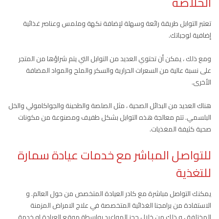
الخلاصة
تعتبر التوابل طريقة رائعة وسهلة لإضافة نكهة وملمس وعناصر غذائية
إضافية لوجباتك.
ومع ذلك ، يمكن أن تحتوي العديد من التوابل التي يتم شراؤها من المتجر
على نسبة عالية من السعرات الحرارية والسكر والملح والمواد المضافة
الأخرى.
هناك العديد من البدائل الصحية ، مثل الصلصة والطحينة والجواكامولي والخل
البلسمي. تتم معالجة هذه التوابل بشكل طفيف ومصنوعة من مكونات
صحية كثيفة المغذيات.
للتواصل المباشر مع خدمات عيادة سمارة
للتغذية
يمكنك التواصل مباشرة مع كادر العيادة المتخصص من حول العالم. و
الاستفادة من برامجنا الغذائية المتخصصة في علاج الامراض المزمنة
المختلفة ، و ذلك من خلال حجز المواعيد بواسطة موقع العيادة او خدمة