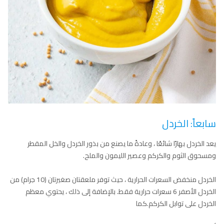
سابعاً: الخردل
يعد الخردل بهارًا شائعًا ، وعادةً ما يصنع من بذور الخردل والخل المقطر
ومسحوق الثوم والكركم وعصير الليمون والملح.
الخردل منخفض السعرات الحرارية ، حيث توفر ملعقتان صغيرتان (10 جرام) من
الخردل الأصفر 6 سعرات حرارية فقط. بالإضافة إلى ذلك ، يحتوي معظم
الخردل على توابل الكركم.كما