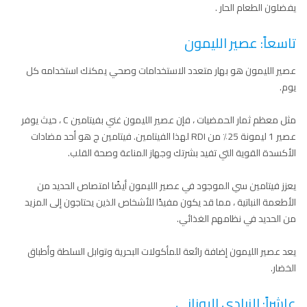
يفضلون الطعام الحار .
تاسعاً: عصير الليمون
عصير الليمون هو بهار متعدد الاستخدامات وصحي يمكنك استخدامه كل
يوم.
مثل معظم ثمار الحمضيات ، فإن عصير الليمون غني بفيتامين C ، حيث يوفر
عصير 1 ليمونة 25٪ من RDI لهذا الفيتامين. فيتامين ج هو أحد مضادات
الأكسدة القوية التي تفيد بشرتك وجهاز المناعة وصحة القلب.
يعزز فيتامين سي الموجود في عصير الليمون أيضًا امتصاص الحديد من
الأطعمة النباتية ، مما قد يكون مفيدًا للأشخاص الذين يحتاجون إلى المزيد
من الحديد في نظامهم الغذائي.
يعد عصير الليمون إضافة رائعة للمأكولات البحرية وتوابل السلطة وأطباق
الخضار.
عاشراً: الزبادي اليوناني