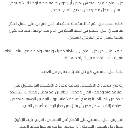
خل التفاح هو بهار منعش يمكن أن يكون إضافة صحية لوجباتك. كما يوحي
الاسم ، إنه خل مصنوع من عصير التفاح المخمر.
هناك العديد من الفوائد المحتملة لاستخدام الخل كتوابل. على سبيل المثال ،
قد يحسن الخل التحكم في نسبة السكر في الدم بعد الوجبة ، مما قد يكون
مفيدًا بشكل خاص لمرضى السكري.
أضف القليل من خل التفاح إلى سلطة خضراء ورقية ، واخلطه مع تتبيلة سلطة
منزلية ، أو استخدمه في تتبيلة منعشة.
بينما الخل البلسمي هو خل غامق مصنوع من العنب.
إنه غني بمضادات الأكسدة ، وخاصة مضادات الأكسدة البوليفينول مثل
الفلافونويد وحمض الغال وحمض الكافيين. قد تحمي مضادات الأكسدة
هذه من تلف الخلايا وتمنع أكسدة كوليسترول البروتين الدهني منخفض
الكثافة (الضار). هذا يمكن أن يقلل من خطر الإصابة بأمراض القلب.
قم برش الخل البلسمي على الخضار قبل التحميص ، امزجها بزيت الزيتون
لعمل خل بلسمي للسلطة ، أو استمتع بها مع بروشيتا محلية الصنع.