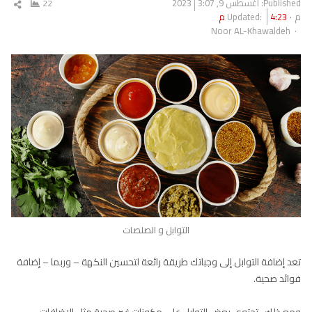
Published:
أغسطس 9, 2023
3:07
22
شار
م
4:23 م
Updated:
المق
Author
Noor AL-Khawaldeh
التوابل و الصلصات
تعد إضافة التوابل إلى وجباتك طريقة رائعة لتحسين النكهة – وربما – إضافة
فوائد صحية.