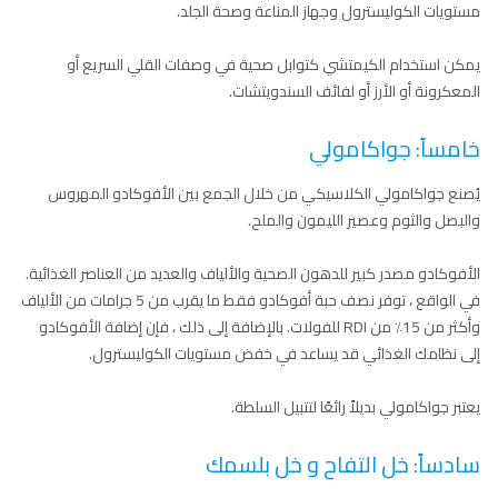
مستويات الكوليسترول وجهاز المناعة وصحة الجلد.
يمكن استخدام الكيمتشي كتوابل صحية في وصفات القلي السريع أو
المعكرونة أو الأرز أو لفائف السندويتشات.
خامساً: جواكامولي
يُصنع جواكامولي الكلاسيكي من خلال الجمع بين الأفوكادو المهروس
والبصل والثوم وعصير الليمون والملح.
الأفوكادو مصدر كبير للدهون الصحية والألياف والعديد من العناصر الغذائية.
في الواقع ، توفر نصف حبة أفوكادو فقط ما يقرب من 5 جرامات من الألياف
وأكثر من 15٪ من RDI للفولات. بالإضافة إلى ذلك ، فإن إضافة الأفوكادو
إلى نظامك الغذائي قد يساعد في خفض مستويات الكوليسترول.
يعتبر جواكامولي بديلاً رائعًا لتتبيل السلطة.
سادساً: خل التفاح و خل بلسمك