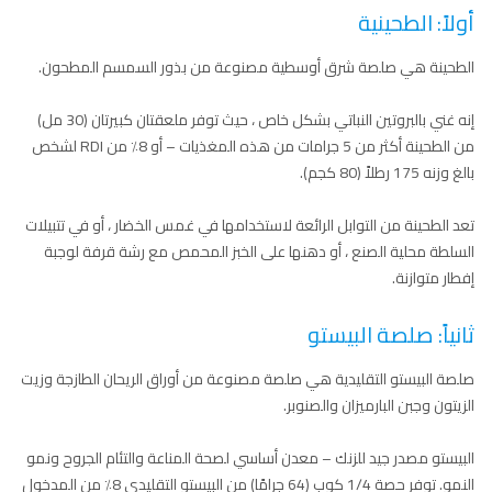
أولاً: الطحينية
الطحينة هي صلصة شرق أوسطية مصنوعة من بذور السمسم المطحون.
إنه غني بالبروتين النباتي بشكل خاص ، حيث توفر ملعقتان كبيرتان (30 مل)
من الطحينة أكثر من 5 جرامات من هذه المغذيات – أو 8٪ من RDI لشخص
بالغ وزنه 175 رطلاً (80 كجم).
تعد الطحينة من التوابل الرائعة لاستخدامها في غمس الخضار ، أو في تتبيلات
السلطة محلية الصنع ، أو دهنها على الخبز المحمص مع رشة قرفة لوجبة
إفطار متوازنة.
ثانياً: صلصة البيستو
صلصة البيستو التقليدية هي صلصة مصنوعة من أوراق الريحان الطازجة وزيت
الزيتون وجبن البارميزان والصنوبر.
البيستو مصدر جيد للزنك – معدن أساسي لصحة المناعة والتئام الجروح ونمو
النمو. توفر حصة 1/4 كوب (64 جرامًا) من البيستو التقليدي 8٪ من المدخول