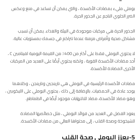
بوملي مليء بمضادات الأكسدة ، والتي يمكن أن تساعد في منع وعكس
الضرر الخلوي الناجم عن الجذور الحرة.
الجذور الحرة هي مركبات موجودة في البيئة والغذاء. يمكن أن تسبب
مشاكل صحية وأمراض مزمنة عندما تتراكم في جسمك بمستويات عالية.
لا يحتوي البوملي فقط على أكثر من 400٪ من القيمة اليومية لفيتامين C ،
أحد مضادات الأكسدة القوية ، ولكنه يحتوي أيضًا على العديد من المركبات
الأخرى المضادة للأكسدة.
مضادات الأكسدة الرئيسية في البوملي هي نارينجين ونارينجن ، وكلاهما
يوجد عادة في الحمضيات. بالإضافة إلى ذلك ، يحتوي البوملي على الليكوبين ،
وهو مضاد للأكسدة، مضاد للالتهابات موجود أيضًا في الطماطم.
يعود الفضل في العديد من فوائد البوملي ، مثل خصائصها المضادة
للشيخوخة وصحة القلب ، إلى محتواها العالي من مضادات الأكسدة.
5-يعزز البوملي صحة القلب