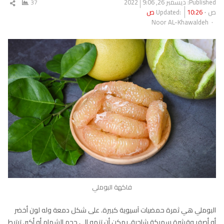
Published:
ديسمبر 26, 2022
9:06
37
شار
ص
10:26 ص
Updated:
المق
Author
Noor AL-Khawaldeh
فاكهة البوملي
البوملي هي ثمرة حمضيات آسيوية كبيرة. على شكل دمعة وله لون أخضر
أو أصفر وقشرة سميكة شاحبة. يمكن أن تنمو إلى حجم الشمام أو أكبر. ترتبط