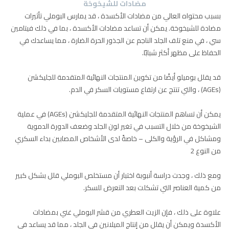
مضادات للشيخوخة
بسبب محتواه العالي من مضادات الأكسدة ، قد يمارس البوملي تأثيرات
مضادة للشيخوخة. يمكن أن تساعد مضادات الأكسدة ، بما في ذلك فيتامين
سي ، في منع تلف الجلد الناجم عن الجذور الحرة الضارة ، مما يساعدك في
الحفاظ على مظهر أكثر شبابًا.
قد يقلل بوميلو أيضًا من تكوين المنتجات النهائية المتقدمة للجليكشن
(AGEs) ، والتي تنتج عن ارتفاع مستويات السكر في الدم.
يمكن أن تساهم المنتجات النهائية المتقدمة للجليكشن (AGEs) في عملية
الشيخوخة من خلال التسبب في تغير لون الجلد وضعف الدورة الدموية
ومشاكل في الرؤية والكلى – خاصةً لدى الأشخاص المصابين بداء السكري
من النوع 2
ومع ذلك ، وجدت دراسة أنبوبة اختبار أن مستخلص البوملي قلل بشكل كبير
من كمية العناصر التي تشكلت بعد التعرض للسكر.
علاوة على ذلك ، فإن الزيت العطري من قشر البوملي غني بمضادات
الأكسدة ويمكن أن يقلل من إنتاج الميلانين في الجلد ، مما قد يساعد في