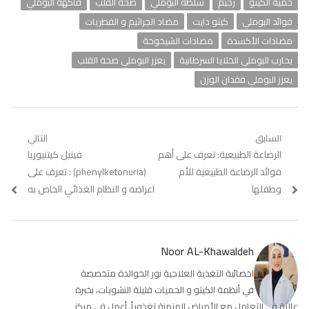
حمية الكيتو
رجيم
سلطة البوملي
صحة القلب
فاكهة البوملي
فوائد البوملي
كيتو دايت
مضاد الجراثيم و الفطريات
مضادات الأكسدة
مضادات الشيخوخة
يحارب البوملي الخلايا السرطانية
يعزز البوملي صحة القلب
يعزز البوملي فقدان الوزن
تصفّح
السابق
التالي
Previous
الرضاعة الطبيعية: تعرف على أهم
Next
فينيل كيتنيوريا
المقالات
post:
post:
فوائد الرضاعة الطبيعية للأم
(phenylketonuria) : تعرف على
وطفلها
اعراضه و النظام الغذائي الخاص به
Noor AL-Khawaldeh
اخصائية التغذية العلاجية نور الخوالدة متخصصة
في أنظمة الكيتو و الحميات قليلة النشويات، بخبرة
عالية في التعامل مع الأمراض المزمنة تغذوياً. أعمل في مركز