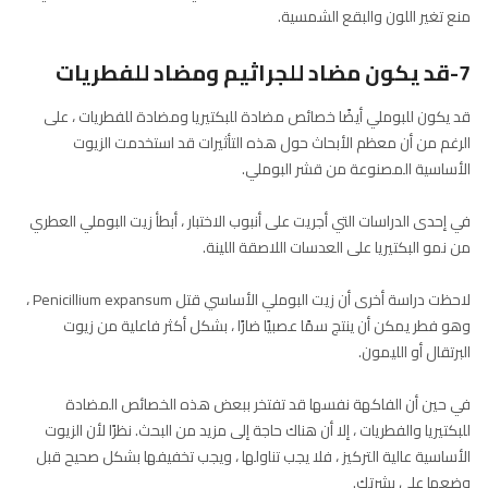
منع تغير اللون والبقع الشمسية.
7-قد يكون مضاد للجراثيم ومضاد للفطريات
قد يكون للبوملي أيضًا خصائص مضادة للبكتيريا ومضادة للفطريات ، على
الرغم من أن معظم الأبحاث حول هذه التأثيرات قد استخدمت الزيوت
الأساسية المصنوعة من قشر البوملي.
في إحدى الدراسات التي أجريت على أنبوب الاختبار ، أبطأ زيت البوملي العطري
من نمو البكتيريا على العدسات اللاصقة اللينة.
لاحظت دراسة أخرى أن زيت البوملي الأساسي قتل Penicillium expansum ،
وهو فطر يمكن أن ينتج سمًا عصبيًا ضارًا ، بشكل أكثر فاعلية من زيوت
البرتقال أو الليمون.
في حين أن الفاكهة نفسها قد تفتخر ببعض هذه الخصائص المضادة
للبكتيريا والفطريات ، إلا أن هناك حاجة إلى مزيد من البحث. نظرًا لأن الزيوت
الأساسية عالية التركيز ، فلا يجب تناولها ، ويجب تخفيفها بشكل صحيح قبل
وضعها على بشرتك.