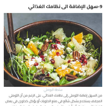
9-سهل الإضافة الى نظامك الغذائي
سلطة البوملي
من السهل إضافة البُوملي إلى نظامك الغذائي. على الرغم من أن البُوملي
المجفف يستخدم بشكل شائع في صنع الحلويات أو يؤكل كحلوى في بعض