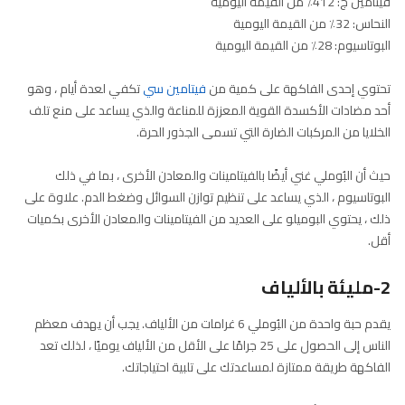
فيتامين ج: 412٪ من القيمة اليومية
النحاس: 32٪ من القيمة اليومية
البوتاسيوم: 28٪ من القيمة اليومية
تحتوي إحدى الفاكهة على كمية من
فيتامين سي
تكفي لعدة أيام ، وهو
أحد مضادات الأكسدة القوية المعززة للمناعة والذي يساعد على منع تلف
الخلايا من المركبات الضارة التي تسمى الجذور الحرة.
حيث أن البُوملي غني أيضًا بالفيتامينات والمعادن الأخرى ، بما في ذلك
البوتاسيوم ، الذي يساعد على تنظيم توازن السوائل وضغط الدم. علاوة على
ذلك ، يحتوي البوميلو على العديد من الفيتامينات والمعادن الأخرى بكميات
أقل.
2-مليئة بالألياف
يقدم حبة واحدة من البُوملي 6 غرامات من الألياف. يجب أن يهدف معظم
الناس إلى الحصول على 25 جرامًا على الأقل من الألياف يوميًا ، لذلك تعد
الفاكهة طريقة ممتازة لمساعدتك على تلبية احتياجاتك.