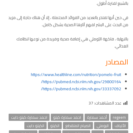
بالشبع لفترة أطول.
في حين أنها تفتخر بالعديد من الفوائد المحتملة ، إلا أن هناك حاجة إلى مزيد
من البحث على البشر لفهم آثارها الصحية بشكل كامل.
بالنهاية ، فاكهة البُوملي هي إضافة صحية وفريدة من نوعها لنظامك
الغذائي.
المصادر
https://www.healthline.com/nutrition/pomelo-fruit
https://pubmed.ncbi.nlm.nih.gov/29800164/
https://pubmed.ncbi.nlm.nih.gov/33337092/
عدد المشاهدات:
37
regeem
أحمد سمارة
احمد سمارة كيتو
احمد سمارة كيتو دايت
الألياف
البوملي
الصيام المتقطع
الكيتو
الكيتو دايت