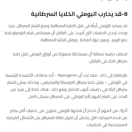
8-قد يحارب البوملي الخلايا السرطانية
قد يساعد البُوملي أيضًا في قتل الخلايا السرطانية ومنع انتشار السرطان. حيث
وجدت إحدى الدراسات التي أجريت على الفئران أن مستخلص قشر البوميلو يثبط
نمو الورم ، ويعزز جهاز المناعة ، ويقتل الخلايا السرطانية.
لاحظت دراسة مماثلة أن مستخلصًا مصنوعًا من أوراق البوملي قتل خلايا
سرطان الجلد في الفئران.
بالإضافة إلى ذلك ، فقد ثبت أن Naringenin – أحد مضادات الأكسدة الرئيسية
في البُوملي – يقتل خلايا سرطان البروستاتا والبنكرياس ، وكذلك يبطئ انتشار
سرطان الرئة في دراسات أنبوب الاختبار. ومع ذلك ، هناك حاجة إلى مزيد من
البحث على البشر لفهم تأثير البوملي على السرطان بشكل كامل.
أخيرًا ، من المهم أن تتذكر أن فاكهة البُوملي تحتوي على كميات أقل بكثير
من هذه المركبات التي يحتمل أن تكون قاتلة للسرطان من الأشكال المركزة
المستخدمة في الدراسات.