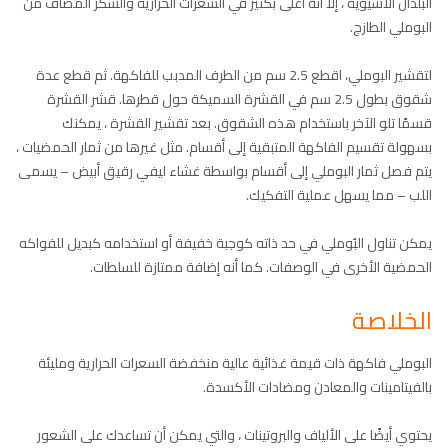
البلدان الآسيوية ، إلا أنه أعلى بكثير في السعرات الحرارية والسكر المضاف من
البوملي الطازج.
لتقشير البوملي، اقطع 2.5 سم من الطرف المدبب للفاكهة. ثم قطع عدة
شقوق بطول 2.5 سم في القشرة السميكة حول قطرها. قشر القشرة
قسمًا تلو الآخر باستخدام هذه الشقوق. بعد تقشير القشرة ، يمكنك
بسهولة تقسيم الفاكهة المتبقية إلى أقسام. مثل غيرها من ثمار الحمضيات ،
يتم فصل ثمار البوملي إلى أقسام بواسطة غشاء ليفي رقيق أبيض – يسمى
اللب – مما يسهل عملية التفكيك.
يمكن تناول البُوملي في حد ذاته كوجبة خفيفة أو استخدامه كبديل للفواكه
الحمضية الأخرى في الوصفات. كما أنه إضافة ممتازة للسلطات.
الخلاصة
البوملي فاكهة ذات قيمة غذائية عالية منخفضة السعرات الحرارية ومليئة
بالفيتامينات والمعادن ومضادات الأكسدة.
يحتوي أيضًا على الألياف والبروتينات ، والتي يمكن أن تساعدك على الشعور