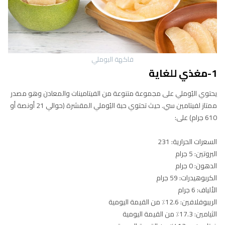
فاكهة البوملي
1-مغذي للغاية
يحتوي البُوملي على مجموعة متنوعة من الفيتامينات والمعادن وهو مصدر
ممتاز لفيتامين سي. حيث تحتوي حبة البُوملي المقشرة (حوالي 21 أونصة أو
610 جرام) على:
السعرات الحرارية: 231
البروتين: 5 جرام
الدهون: 0 جرام
الكربوهيدرات: 59 جرام
الألياف: 6 جرام
الريبوفلافين: 12.6٪ من القيمة اليومية
الثيامين: 17.3٪ من القيمة اليومية