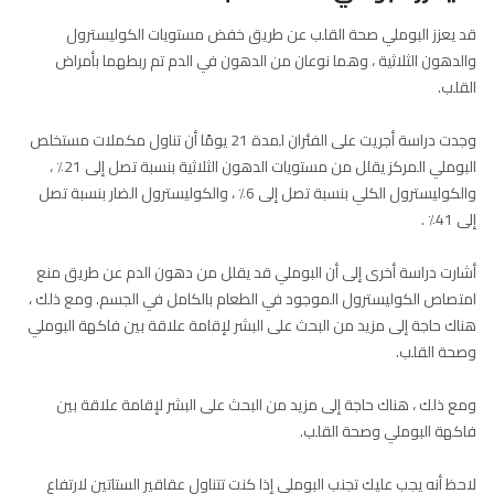
قد يعزز البوملي صحة القلب عن طريق خفض مستويات الكوليسترول
والدهون الثلاثية ، وهما نوعان من الدهون في الدم تم ربطهما بأمراض
القلب.
وجدت دراسة أجريت على الفئران لمدة 21 يومًا أن تناول مكملات مستخلص
البوملي المركز يقلل من مستويات الدهون الثلاثية بنسبة تصل إلى 21٪ ،
والكوليسترول الكلي بنسبة تصل إلى 6٪ ، والكوليسترول الضار بنسبة تصل
إلى 41٪ .
أشارت دراسة أخرى إلى أن البوملي قد يقلل من دهون الدم عن طريق منع
امتصاص الكوليسترول الموجود في الطعام بالكامل في الجسم. ومع ذلك ،
هناك حاجة إلى مزيد من البحث على البشر لإقامة علاقة بين فاكهة البوملي
وصحة القلب.
ومع ذلك ، هناك حاجة إلى مزيد من البحث على البشر لإقامة علاقة بين
فاكهة البوملي وصحة القلب.
لاحظ أنه يجب عليك تجنب البوملي إذا كنت تتناول عقاقير الستاتين لارتفاع