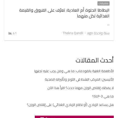
متفرقات
البطاطا الحلوة أم العادية: تعرّف على الفروق والقيمة
الغذائية لكل منهما
…
Author
سنة واحدة ago
Thekra Qandil
41
أحدث المقالات
الأطعمة الغنية بالفودماب: ما هي ومن يجب عليه تجنبها
الأليسين: المركب النشط في الثوم وتأثيراته الصحية
لا يمكنك إنقاص الوزن مهما حدث؟ اقرأ هذا الآن
ما هي GLP-3؟
هل يساعد الزبادي (أو نظام الزبادي الغذائي) على إنقاص الوزن؟