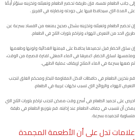
إلى جانب الطعام نفسه، فإن طريقة تحضير الطعام وتعبئته وتخزينه ستؤثر أيضًا
على المدة التي سيحافظ فيها على جودته ونضارته في الفريزر .
إن تحضير الطعام وتعبئته وتخزينه بشكل صحيح يمنعه من الفساد بسرعة عن
طريق الحد من التعرض للهواء وتراكم بلورات الثلج في الطعام.
إن سلق الخضار قبل تجميدها يحافظ على قيمتها الغذائية ولونها وطعمها
وملمسها. لسلق الخضار، اغمرها في الماء المغلي لفترة قصيرة من الوقت،
ثم ضعها بسرعة في الماء المثلج لإيقاف عملية الطهي.
قم بتخزين الطعام في حافظات الاكل المقاومة للبخار ومحكم الغلق لتجنب
التعرض للهواء والروائح التي تسبب نكهات غريبة في الطعام.
احرص على تجميد الطعام في أسرع وقت ممكن لتجنب تراكم بلورات الثلج التي
يمكن أن تتسبب في جفاف الطعام عند إذابته. قم بتوزيع الطعام في طبقة
متساوية لتجميده بسرعة.
علامات تدل على أن الأطعمة المجمدة