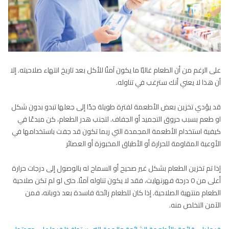
على الرغم من أن الطعام غالبًا ما يكون آمنًا للأكل بعد تاريخ انتهاء صلاحيته. إلا
أن هذا لا يعني أنك سترغب في تناوله.
قد يؤدي تخزين بعض الأطعمة لفترة طويلة جدًا إلى جعلها تبدو بدون شكل
او طعم بسبب حروق التجميد أو الجفاف. لتجنب هدر الطعام، كن مبدعًا في
كيفية استخدام الأطعمة المجمدة التي ربما تكون قد جفت باستخدامها في
الأوعية المقاومة للحرارة أو الأطباق المخبوزة أو العصائر
إذا تم تخزين الطعام بشكل غير صحيح أو السماح له بالوصول إلى درجات حرارة
أعلى من 0 درجة فهرنهايت، فقد لا يكون تناوله آمنًا. حتى لو لم تكن صلاحية
الطعام منتهية الصلاحية. إذا كان للطعام رائحة فاسدة بعد ذوبانه، فمن
الآمن التخلص منه.