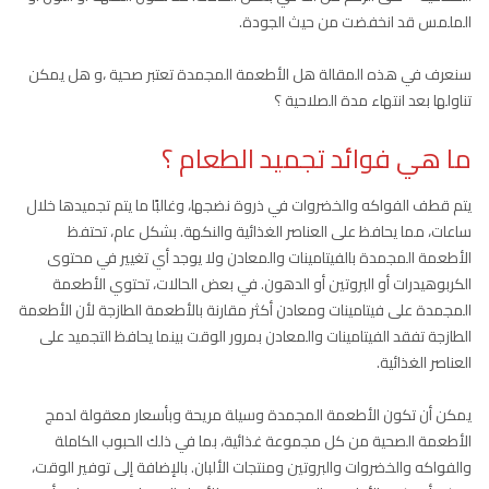
الملمس قد انخفضت من حيث الجودة.
سنعرف في هذه المقالة هل الأطعمة المجمدة تعتبر صحية ،و هل يمكن
تناولها بعد انتهاء مدة الصلاحية ؟
ما هي فوائد تجميد الطعام ؟
يتم قطف الفواكه والخضروات في ذروة نضجها، وغالبًا ما يتم تجميدها خلال
ساعات، مما يحافظ على العناصر الغذائية والنكهة. بشكل عام، تحتفظ
الأطعمة المجمدة بالفيتامينات والمعادن ولا يوجد أي تغيير في محتوى
الكربوهيدرات أو البروتين أو الدهون. في بعض الحالات، تحتوي الأطعمة
المجمدة على فيتامينات ومعادن أكثر مقارنة بالأطعمة الطازجة لأن الأطعمة
الطازجة تفقد الفيتامينات والمعادن بمرور الوقت بينما يحافظ التجميد على
العناصر الغذائية.
يمكن أن تكون الأطعمة المجمدة وسيلة مريحة وبأسعار معقولة لدمج
الأطعمة الصحية من كل مجموعة غذائية، بما في ذلك الحبوب الكاملة
والفواكه والخضروات والبروتين ومنتجات الألبان. بالإضافة إلى توفير الوقت،