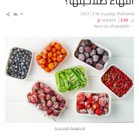
انتهاء صلاحيتها؟
Published:
نوفمبر 6, 2023
2:38
18
شار
م
2:40 م
Updated:
المق
Author
Noor AL-Khawaldeh
الاطعمة المجمدة