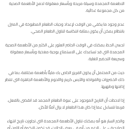
الاطعمة المجمدة وسيلة مريحة وبأسعار معقولة لدمج الأطعمة الصحية
من كل مجموعة غذائية.
عدم وجود ما يكفي من الوقت لإعداد وجبات الطعام المطبوخة في المنزل
بانتظام يمكن أن يكون بمثابة انتكاسة لتناول الطعام الصحي.
لحسن الحظ، يمكنك في الوقت الحاضر العثور على الكثير من الأطعمة الصحية
المجمدة التي قد تساعدك على الاستمتاع بوجبة مغذية وبأسعار معقولة
وسريعة التحضير للغاية.
حيث من المحتمل أن يكون الفريزر الخاص بك مليئًا بأطعمة مختلفة، بما في
ذلك الخضروات والفواكه والآيس كريم واللحوم والأطعمة الجاهزة التي تنتظر
إذابتها وطهيها.
إذا لاحظت أن التاريخ الموجود على عبوة الطعام المجمد قد انقضى بالفعل،
فربما تتساءل عما إذا كان هذا الطعام لا يزال آمنًا للأكل.
والخبر السار هو أنه يمكنك تناول الأطعمة المجمدة التي تجاوزت تاريخ انتهاء
الصلاحية – على الرغم من أنه في بعض الحالات، قد تكون النكهة أو اللون أو