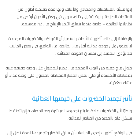
إنها مليئة بالفيتامينات والمعادن والألياف ولها مدة صلاحية أطول من
المنتجات الطازجة. بالإضافة إلى ذلك، فهي في بعض الأحيان أرخص من
نظيراتها الطازجة – خاصة عندما يتعلق الأمر بالإنتاج في غير موسمه.
بالإضافة إلى ذلك، أظهرت الأبحاث باستمرار أن الفواكه والخضروات المجمدة
لا تحتوي على جودة غذائية أقل من الطازجة. في الواقع، في بعض الحالات،
قد يؤدي التجميد إلى تحسين الجودة الغذائية .
حاول مزج حفنة من التوت المجمد في عصير للحصول على وجبة خفيفة غنية
بمضادات الأكسدة أو قلي بعض الخضار المختلطة للحصول على وجبة غداء أو
عشاء مغذية.
تأثير تجميد الخضروات على قيمتها الغذائية
ونظرًا لأن الخضروات عادة ما يتم تجميدها مباشرة بعد الحصاد، فإنها تحتفظ
بشكل عام بالعديد من العناصر الغذائية.
في الواقع، أظهرت إحدى الدراسات أن سلق الخضار وتجميدها لمدة تصل إلى