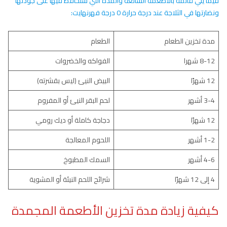
فيما يلي قائمة بالأطعمة الشائعة والمدة التي ستحافظ فيها على جودتها
ونضارتها في الثلاجة عند درجة حرارة 0 درجة فهرنهايت:
مدة تخزين الطعام
الطعام
8-12 شهرا
الفواكه والخضروات
12 شهرًا
البيض النيئ (ليس بقشرته)
3-4 أشهر
لحم البقر النيئ أو المفروم
12 شهرًا
دجاجة كاملة أو ديك رومي
1-2 أشهر
اللحوم المعالجة
4-6 أشهر
السمك المطبوخ
4 إلى 12 شهرًا
شرائح اللحم النيئة أو المشوية
كيفية زيادة مدة تخزين الأطعمة المجمدة