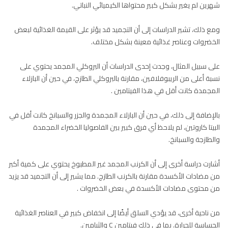
شهرين لم يغير بشكل كبير محتواها الكيميائي النباتي.
ومع ذلك، تشير الدراسات إلى أن التجميد قد يؤثر على القيمة الغذائية لبعض
الخضروات وعناصر غذائية معينة بشكل مختلف.
على سبيل المثال، وجدت إحدى الدراسات أن البروكلي المجمد يحتوي على
نسبة أعلى من الريبوفلافين، مقارنة بالبروكلي الطازج، في حين أن البازلاء
المجمدة كانت أقل في هذا الفيتامين .
بالإضافة إلى ذلك، في حين أن البازلاء المجمدة والجزر والسبانخ كانت أقل في
البيتا كاروتين، لم يلاحظ أي فرق كبير بين الفاصوليا الخضراء المجمدة
والطازجة والسبانخ.
أشارت دراسة أخرى إلى أن الكرنب المجمد غير المطبوخ يحتوي على كمية أكبر
من مضادات الأكسدة مقارنة بالكرنب الطازج. مما يشير إلى أن التجميد قد يزيد
من محتوى مضادات الأكسدة في بعض الخضروات .
من ناحية أخرى، قد يؤدي السلق أيضًا إلى انخفاض كبير في العناصر الغذائية
الحساسة للحرارة. بما في ذلك فيتامين C والثيامين.