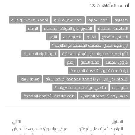
عدد المشاهدات:
18
regeem
أحمد سمارة
احمد سمارة كيتو
احمد سمارة كيتو دايت
الاطعمة المجمدة
الخضروات و الفواكة المجمدة
الرائحة
الصيام المتقطع
الكيتو
الكيتو دايت
اللون
اي منهم افضل الاطعمة المجمدة ام الطازجة ؟
تأثير تجميد الخضروات على قيمتها الغذائية
تاريخ انتهاء الصلاحية
حروق التجميد
حمية الكيتو
رجيم
زيادة مدة تخزين الأطعمة المجمدة
علامات تدل على أن الأطعمة المجمدة أصبحت سيئة
فيتامين سي
كيتو دايت
ما هي فوائد تجميد الخضروات ؟
ما هي فوائد تجميد الطعام ؟
مدة صلاحية الأطعمة المجمدة
تصفّح
السابق
التالي
Previous
الهندباء : تعرف على قيمتها
Next
مرض ويلسون: ما هو هذا المرض
المقالات