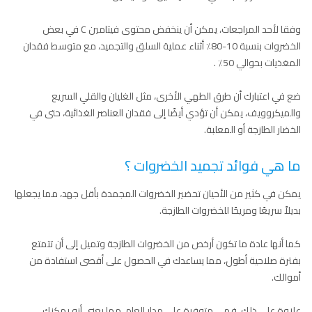
وفقا لأحد المراجعات، يمكن أن ينخفض محتوى فيتامين C في بعض
الخضروات بنسبة 10-80٪ أثناء عملية السلق والتجميد، مع متوسط فقدان
المغذيات بحوالي 50٪ .
ضع في اعتبارك أن طرق الطهي الأخرى، مثل الغليان والقلي السريع
والميكروويف، يمكن أن تؤدي أيضًا إلى فقدان العناصر الغذائية، حتى في
الخضار الطازجة أو المعلبة.
ما هي فوائد تجميد الخضروات ؟
يمكن في كثير من الأحيان تحضير الخضروات المجمدة بأقل جهد، مما يجعلها
بديلاً سريعًا ومريحًا للخضروات الطازجة.
كما أنها عادة ما تكون أرخص من الخضروات الطازجة وتميل إلى أن تتمتع
بفترة صلاحية أطول، مما يساعدك في الحصول على أقصى استفادة من
أموالك.
علاوة على ذلك، فهي متوفرة على مدار العام. مما يعني أنه يمكنك