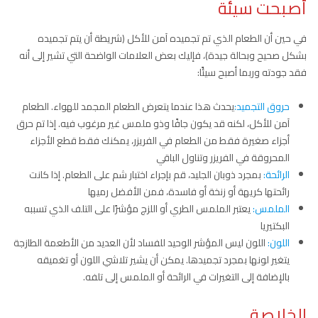
أصبحت سيئة
في حين أن الطعام الذي تم تجميده آمن للأكل (شريطة أن يتم تجميده
بشكل صحيح وبحالة جيدة)، فإليك بعض العلامات الواضحة التي تشير إلى أنه
فقد جودته وربما أصبح سيئًا:
حروق التجميد:
يحدث هذا عندما يتعرض الطعام المجمد للهواء. الطعام
آمن للأكل، لكنه قد يكون جافًا وذو ملمس غير مرغوب فيه. إذا تم حرق
أجزاء صغيرة فقط من الطعام في الفريزر، يمكنك فقط قطع الأجزاء
المحروقة في الفريزر وتناول الباقي
الرائحة:
بمجرد ذوبان الجليد، قم بإجراء اختبار شم على الطعام. إذا كانت
رائحتها كريهة أو زنخة أو فاسدة، فمن الأفضل رميها
الملمس:
يعتبر الملمس الطري أو اللزج مؤشرًا على التلف الذي تسببه
البكتيريا
اللون:
اللون ليس المؤشر الوحيد للفساد لأن العديد من الأطعمة الطازجة
يتغير لونها بمجرد تجميدها. يمكن أن يشير تلاشي اللون أو تغميقه
بالإضافة إلى التغيرات في الرائحة أو الملمس إلى تلفه.
الخلاصة