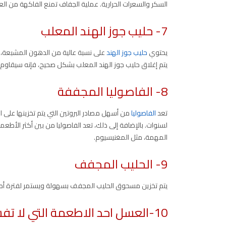
السكر والسعرات الحرارية. عملية الجفاف تمنع الفاكهة من ال
7- حليب جوز الهند المعلب
يحتوي
حليب جوز الهند
على نسبة عالية من الدهون المشبعة، و
يتم إغلاق حليب جوز الهند المعلب بشكل صحيح، فإنه سيقاوم ا
8- الفاصوليا المجففة
تعد
الفاصوليا
من أسهل مصادر البروتين التي يتم تخزينها عل
لسنوات. بالإضافة إلى ذلك، تعد الفاصوليا من بين أكثر الأطعم
المهمة، مثل المغنيسيوم.
9- الحليب المجفف
يتم تخزين مسحوق الحليب المجفف بسهولة ويستمر لفترة أطول، أو ح
10-العسل احد الاطعمة التي لا تفسد بسرعة