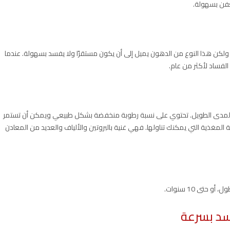
عفن بسهولة.
لكن هذا النوع من الدهون يميل إلى أن يكون مستقرًا ولا يفسد بسهولة. عندما
لفساد لأكثر من عام.
ى المدى الطويل. تحتوي على نسبة رطوبة منخفضة بشكل طبيعي ويمكن أن تستمر
ة المغذية التي يمكنك تناولها. فهي غنية بالبروتين والألياف والعديد من المعادن
تى 10 سنوات.