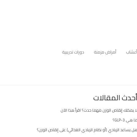
عشاب
أمراض مزمنة
دورات تدريبية
حدث المقالات
ا يمكنك إنقاص الوزن مهما حدث؟ اقرأ هذا الآن
ا هي GLP-3؟
ل يساعد الزبادي (أو نظام الزبادي الغذائي) على إنقاص الوزن؟
ارك