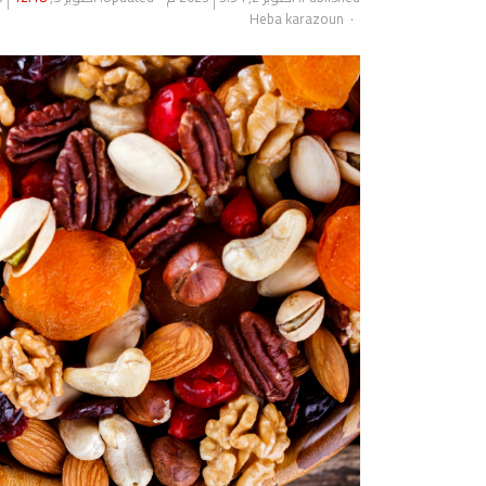
Author
Heba karazoun