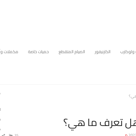
 ولوكارب
الكارنيفور
الصيام المتقطع
حميات خاصة
مكملات وأ
أ
هي؟
ل
هل تعرف ما هي؟
م
ه
35
ش