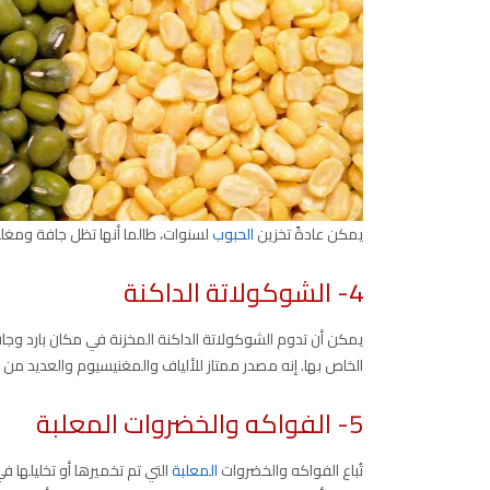
يمكن عادةً تخزين
الحبوب
لسنوات، طالما أنها تظل جافة ومغلق
4- الشوكولاتة الداكنة
الخاص بها. إنه مصدر ممتاز للألياف والمغنيسيوم والعديد من ا
5- الفواكه والخضروات المعلبة
تُباع الفواكه والخضروات
المعلبة
التي تم تخميرها أو تخليلها 