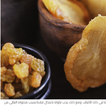
بما في ذلك الألياف. ومع ذلك، يجب تناوله باعتدال فقط بسبب محتواه العالي من