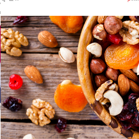
ك
ال
ا
إ